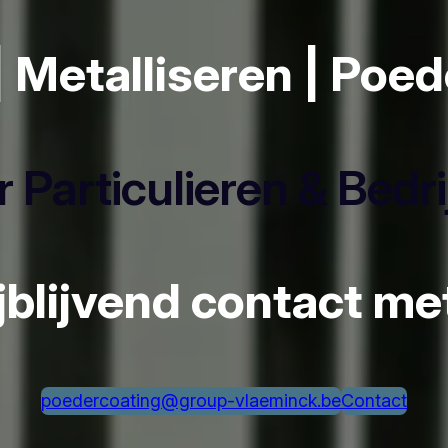
| Metalliseren | Poe
 Particulieren & Bedr
ijblijvend contact m
poedercoating@group-vlaeminck.be
Contact