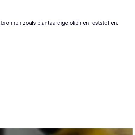
ronnen zoals plantaardige oliën en reststoffen.
tner, omdat zij duurzame resultaten