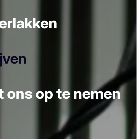
derlakken
ijven
et ons op te nemen