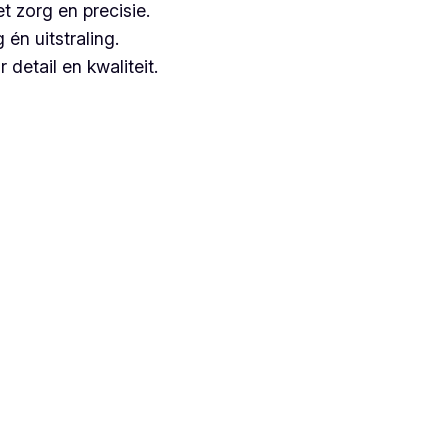
t zorg en precisie.
n uitstraling.
detail en kwaliteit.
euze, aangezien zij jarenlange ervaring