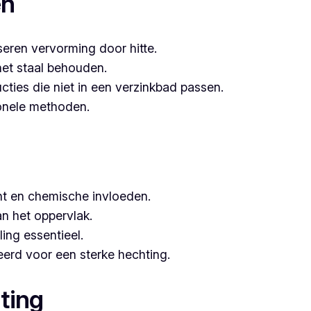
en
seren vervorming door hitte.
het staal behouden.
ucties die niet in een verzinkbad passen.
tionele methoden.
t en chemische invloeden.
n het oppervlak.
ing essentieel.
erd voor een sterke hechting.
ting