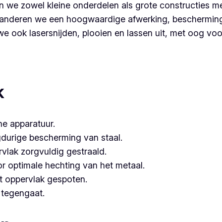
 we zowel kleine onderdelen als grote constructies me
nderen we een hoogwaardige afwerking, bescherming é
 ook lasersnijden, plooien en lassen uit, met oog voor 
partner voor poederlakken, dan is Vlaeminck de logische k
hebben.
k
e apparatuur.
gdurige bescherming van staal.
vlak zorgvuldig gestraald.
or optimale hechting van het metaal.
t oppervlak gespoten.
e tegengaat.