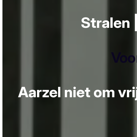
Stralen 
Voor
Aarzel niet om vr