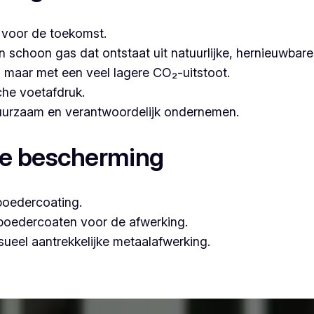
t voor de toekomst.
hoon gas dat ontstaat uit natuurlijke, hernieuwbare b
n, maar met een veel lagere CO₂-uitstoot.
che voetafdruk.
 duurzaam en verantwoordelijk ondernemen.
le bescherming
poedercoating.
 poedercoaten voor de afwerking.
ueel aantrekkelijke metaalafwerking.
ar professioneel poederlakken, is Vlaeminck de ideale par
garanderen.