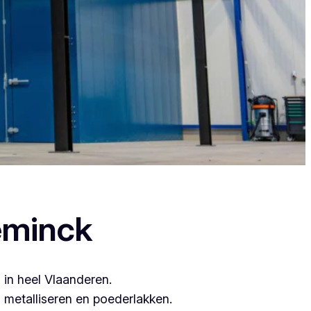
, want zij leveren topkwaliteit.
eminck
 in heel Vlaanderen.
metalliseren en poederlakken.