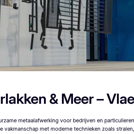
n poederlakken, dan ben je bij Vlaeminck aan het juiste adres
rlakken & Meer – Vla
rzame metaalafwerking voor bedrijven en particulieren
 vakmanschap met moderne technieken zoals stralen, 