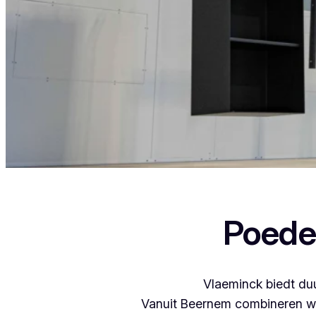
Als je in Grobbendonk woont en iets wil late
Poede
Vlaeminck biedt duu
Vanuit Beernem combineren we