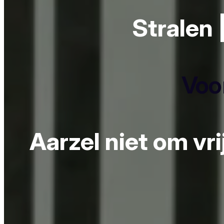
Stralen 
Voor
Aarzel niet om vr