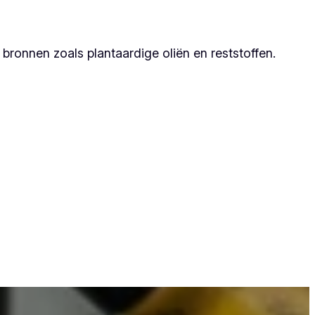
ronnen zoals plantaardige oliën en reststoffen.
mdat zij duurzame resultaten garanderen.