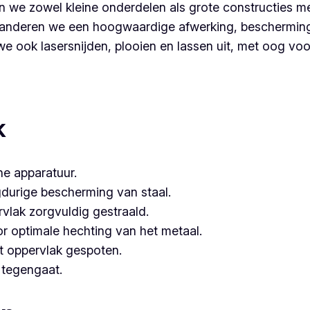
 we zowel kleine onderdelen als grote constructies me
nderen we een hoogwaardige afwerking, bescherming é
 ook lasersnijden, plooien en lassen uit, met oog voor 
partner voor poederlakken, dan is Vlaeminck de logische k
hebben.
k
e apparatuur.
gdurige bescherming van staal.
vlak zorgvuldig gestraald.
or optimale hechting van het metaal.
t oppervlak gespoten.
e tegengaat.