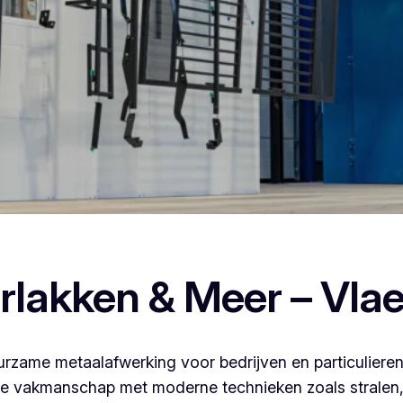
n poederlakken, dan ben je bij Vlaeminck aan het juiste adres
rlakken & Meer – Vla
rzame metaalafwerking voor bedrijven en particulieren
 vakmanschap met moderne technieken zoals stralen, 