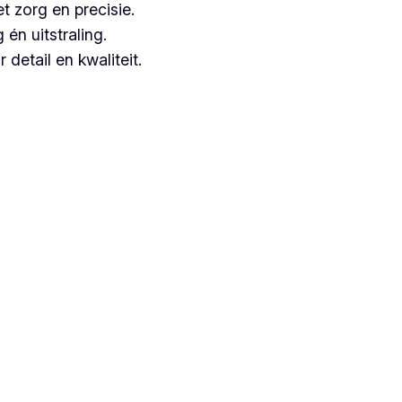
t zorg en precisie.
n uitstraling.
detail en kwaliteit.
euze, aangezien zij jarenlange ervaring