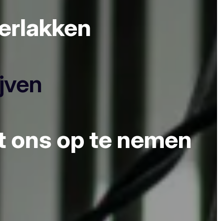
derlakken
ijven
et ons op te nemen