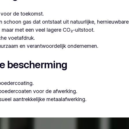
t voor de toekomst.
hoon gas dat ontstaat uit natuurlijke, hernieuwbare b
n, maar met een veel lagere CO₂-uitstoot.
che voetafdruk.
 duurzaam en verantwoordelijk ondernemen.
le bescherming
poedercoating.
 poedercoaten voor de afwerking.
ueel aantrekkelijke metaalafwerking.
fessioneel poederlakken, is Vlaeminck de ideale partner, o