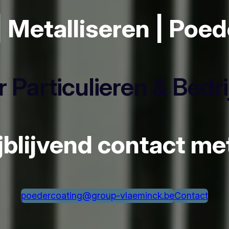
| Metalliseren | Poe
 Particulieren & Bedr
ijblijvend contact m
poedercoating@group-vlaeminck.be
Contact