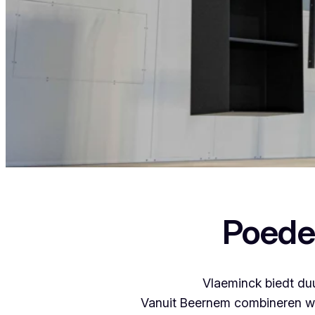
Als je in Grote Heide woont en iets wil late
Poede
Vlaeminck biedt duu
Vanuit Beernem combineren we