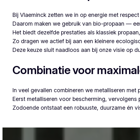
Bij Vlaeminck zetten we in op energie met respec
Daarom maken we gebruik van bio-propaan — een sc
Het biedt dezelfde prestaties als klassiek propaa
Zo dragen we actief bij aan een kleinere ecologis
Deze keuze sluit naadloos aan bij onze visie op
Combinatie voor maxima
In veel gevallen combineren we metalliseren met 
Eerst metalliseren voor bescherming, vervolgens
Zodoende ontstaat een robuuste, duurzame én vis
Voor wie in Grote Heide woont en op zoek is naar pro