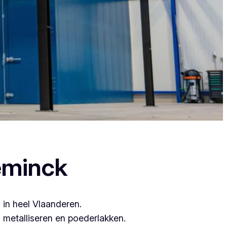
, want zij leveren topkwaliteit.
eminck
 in heel Vlaanderen.
metalliseren en poederlakken.