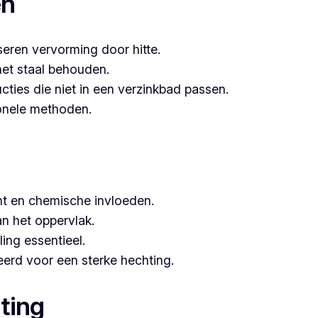
en
seren vervorming door hitte.
het staal behouden.
ucties die niet in een verzinkbad passen.
tionele methoden.
t en chemische invloeden.
n het oppervlak.
ing essentieel.
erd voor een sterke hechting.
ting