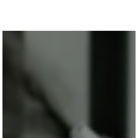
Voor wie in Heusden woont en op zoek is naar
professioneel poederlakken, is Vlaeminck de
ideale partner, omdat zij duurzame resultaten
garanderen.