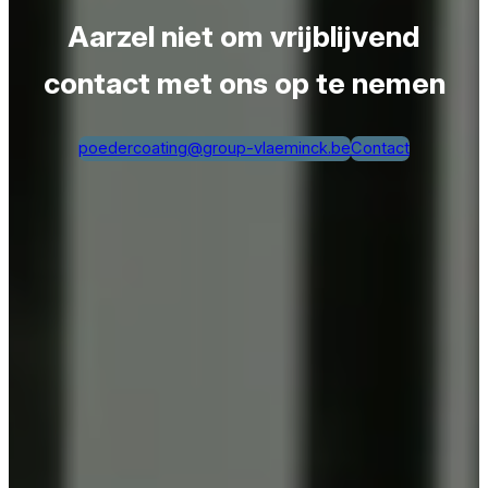
Aarzel niet om vrijblijvend
contact met ons op te nemen
poedercoating@group-vlaeminck.be
Contact