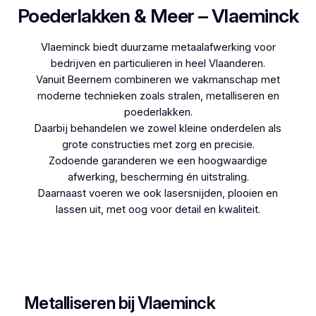
Poederlakken & Meer – Vlaeminck
Vlaeminck biedt duurzame metaalafwerking voor
bedrijven en particulieren in heel Vlaanderen.
Vanuit Beernem combineren we vakmanschap met
moderne technieken zoals stralen, metalliseren en
poederlakken.
Daarbij behandelen we zowel kleine onderdelen als
grote constructies met zorg en precisie.
Zodoende garanderen we een hoogwaardige
afwerking, bescherming én uitstraling.
Daarnaast voeren we ook lasersnijden, plooien en
lassen uit, met oog voor detail en kwaliteit.
Woon je in Heusden en zoek je een betrouwbare
partner voor poederlakken, dan is Vlaeminck de
logische keuze, aangezien zij jarenlange ervaring
hebben.
Metalliseren bij Vlaeminck