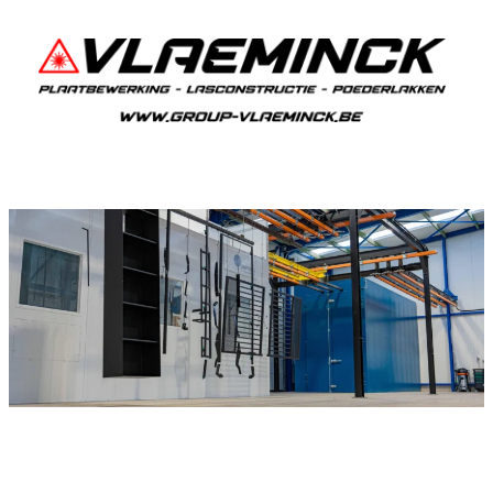
Poederlakken Heusden
Als je in Heusden woont en iets wil laten
poederlakken, dan ben je bij Vlaeminck aan het
juiste adres, want zij leveren topkwaliteit.