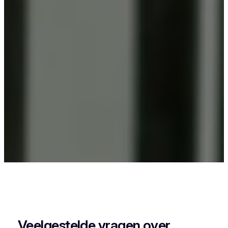
Als je in Houtvenne iets wil laten poederlakken,
dan kies je best voor Vlaeminck, want zij
combineren vakmanschap met een perfecte
afwerking.
Veelgestelde vragen over