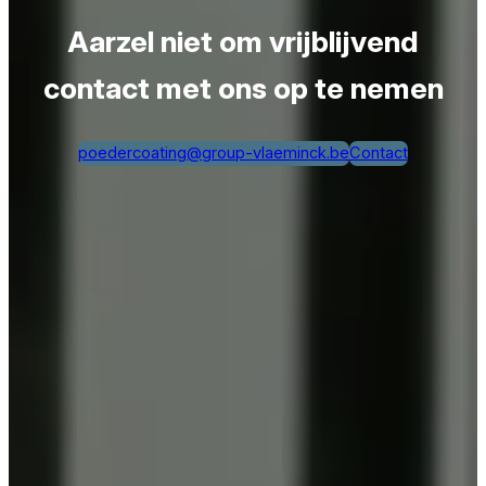
Aarzel niet om vrijblijvend
contact met ons op te nemen
poedercoating@group-vlaeminck.be
Contact