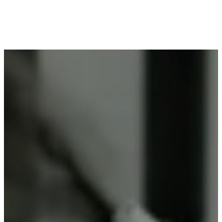
Voor wie in Houtvenne woont en op zoek is naar
professioneel poederlakken, is Vlaeminck de
ideale partner, omdat zij duurzame resultaten
garanderen.