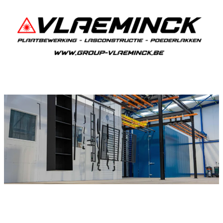
Poederlakken Houtvenne
Als je in Houtvenne woont en iets wil laten
poederlakken, dan ben je bij Vlaeminck aan het
juiste adres, want zij leveren topkwaliteit.