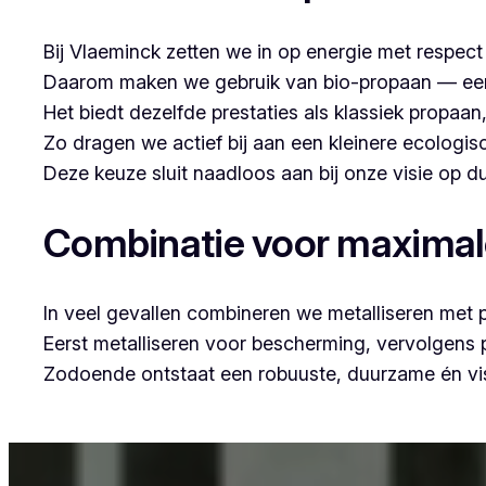
Bij Vlaeminck zetten we in op energie met respec
Daarom maken we gebruik van bio-propaan — een sc
Het biedt dezelfde prestaties als klassiek propaa
Zo dragen we actief bij aan een kleinere ecologis
Deze keuze sluit naadloos aan bij onze visie op
Combinatie voor maxima
In veel gevallen combineren we metalliseren met 
Eerst metalliseren voor bescherming, vervolgens
Zodoende ontstaat een robuuste, duurzame én vis
Voor wie in Ingelmunster woont en op zoek is naar pr