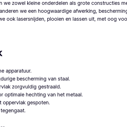
 we zowel kleine onderdelen als grote constructies me
nderen we een hoogwaardige afwerking, bescherming é
 ook lasersnijden, plooien en lassen uit, met oog voor 
 partner voor poederlakken, dan is Vlaeminck de logische k
hebben.
k
e apparatuur.
gdurige bescherming van staal.
vlak zorgvuldig gestraald.
or optimale hechting van het metaal.
t oppervlak gespoten.
e tegengaat.