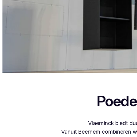
Als je in Ingelmunster woont en iets wil lat
Poede
Vlaeminck biedt duu
Vanuit Beernem combineren we