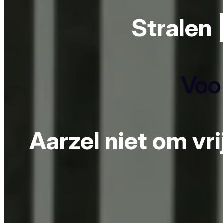
Stralen 
Voor
Aarzel niet om vr