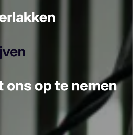
derlakken
ijven
et ons op te nemen