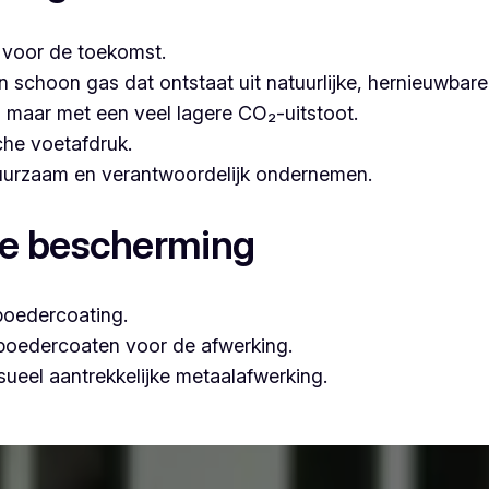
t voor de toekomst.
hoon gas dat ontstaat uit natuurlijke, hernieuwbare b
n, maar met een veel lagere CO₂-uitstoot.
che voetafdruk.
 duurzaam en verantwoordelijk ondernemen.
le bescherming
poedercoating.
 poedercoaten voor de afwerking.
ueel aantrekkelijke metaalafwerking.
ofessioneel poederlakken, is Vlaeminck de ideale partner, 