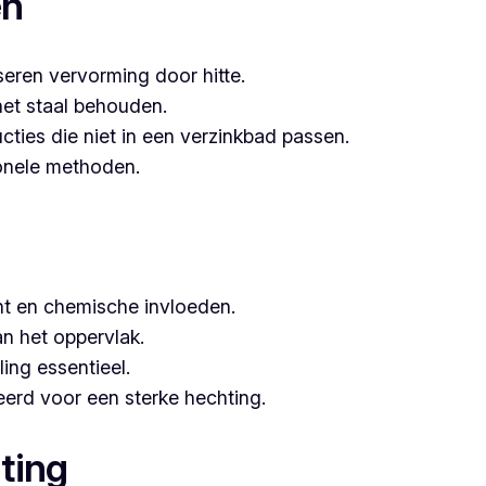
en
seren vervorming door hitte.
het staal behouden.
ucties die niet in een verzinkbad passen.
tionele methoden.
t en chemische invloeden.
n het oppervlak.
ing essentieel.
erd voor een sterke hechting.
ting