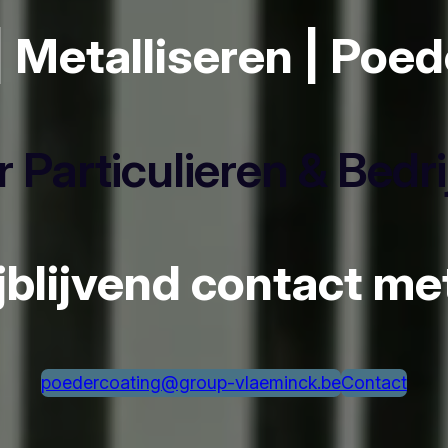
| Metalliseren | Poe
 Particulieren & Bedr
ijblijvend contact m
poedercoating@group-vlaeminck.be
Contact