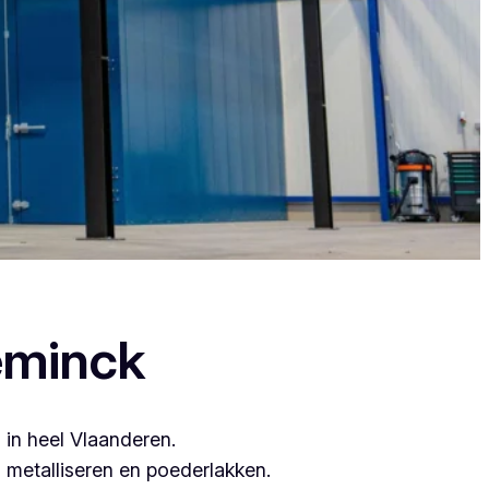
s, want zij leveren topkwaliteit.
eminck
 in heel Vlaanderen.
metalliseren en poederlakken.