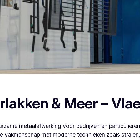
en poederlakken, dan ben je bij Vlaeminck aan het juiste adre
rlakken & Meer – Vla
rzame metaalafwerking voor bedrijven en particulieren
 vakmanschap met moderne technieken zoals stralen, 