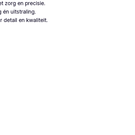
t zorg en precisie.
n uitstraling.
detail en kwaliteit.
euze, aangezien zij jarenlange ervaring