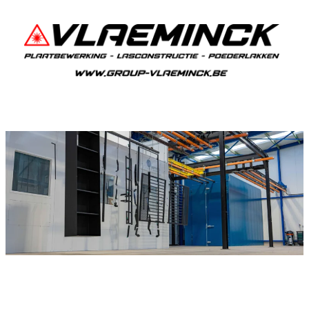
Poederlakken Itterbeek
Als je in Itterbeek woont en iets wil laten
poederlakken, dan ben je bij Vlaeminck aan het
juiste adres, want zij leveren topkwaliteit.