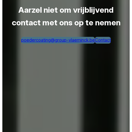
Aarzel niet om vrijblijvend
contact met ons op te nemen
poedercoating@group-vlaeminck.be
Contact