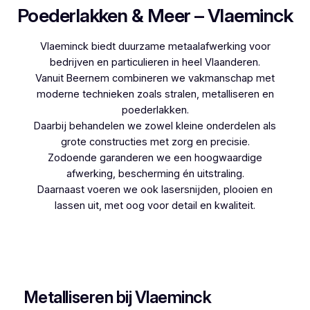
Poederlakken & Meer – Vlaeminck
Vlaeminck biedt duurzame metaalafwerking voor
bedrijven en particulieren in heel Vlaanderen.
Vanuit Beernem combineren we vakmanschap met
moderne technieken zoals stralen, metalliseren en
poederlakken.
Daarbij behandelen we zowel kleine onderdelen als
grote constructies met zorg en precisie.
Zodoende garanderen we een hoogwaardige
afwerking, bescherming én uitstraling.
Daarnaast voeren we ook lasersnijden, plooien en
lassen uit, met oog voor detail en kwaliteit.
Woon je in Itterbeek en zoek je een betrouwbare
partner voor poederlakken, dan is Vlaeminck de
logische keuze, aangezien zij jarenlange ervaring
hebben.
Metalliseren bij Vlaeminck