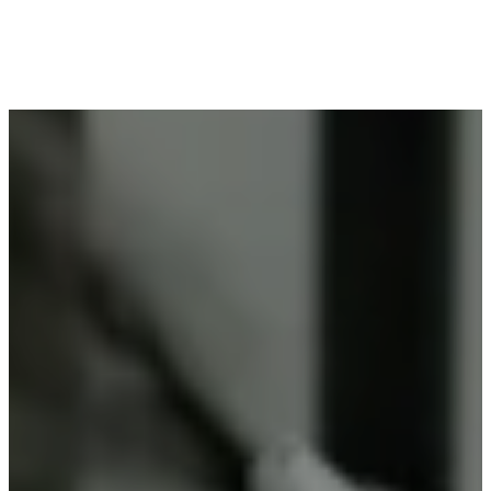
Voor wie in Itterbeek woont en op zoek is naar
professioneel poederlakken, is Vlaeminck de
ideale partner, omdat zij duurzame resultaten
garanderen.