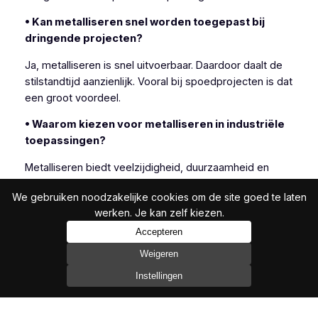
• Kan metalliseren snel worden toegepast bij
dringende projecten?
Ja, metalliseren is snel uitvoerbaar. Daardoor daalt de
stilstandtijd aanzienlijk. Vooral bij spoedprojecten is dat
een groot voordeel.
• Waarom kiezen voor metalliseren in industriële
toepassingen?
Metalliseren biedt veelzijdigheid, duurzaamheid en
efficiëntie. Daarom kiezen veel industriële klanten
We gebruiken noodzakelijke cookies om de site goed te laten
bewust voor deze techniek.
werken. Je kan zelf kiezen.
Accepteren
Weigeren
In het bijzonder is metalliseren geschikt wanneer
andere beschermingsmethoden onvoldoende resultaat
Instellingen
bieden.