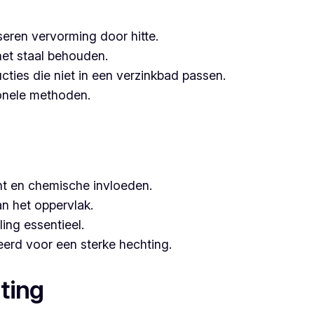
seren vervorming door hitte.
het staal behouden.
ucties die niet in een verzinkbad passen.
tionele methoden.
t en chemische invloeden.
n het oppervlak.
ing essentieel.
erd voor een sterke hechting.
ting