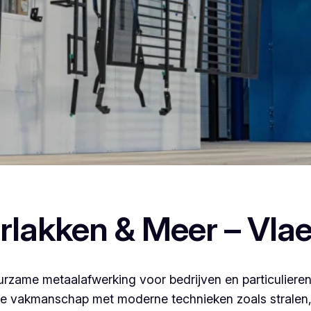
poederlakken, dan ben je bij Vlaeminck aan het juiste adres, 
rlakken & Meer – Vla
rzame metaalafwerking voor bedrijven en particulieren
 vakmanschap met moderne technieken zoals stralen, 