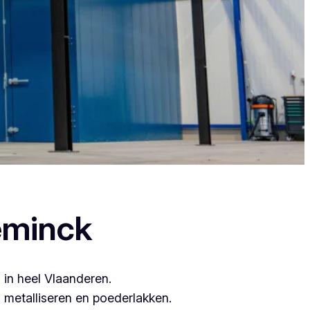
want zij leveren topkwaliteit.
eminck
 in heel Vlaanderen.
metalliseren en poederlakken.