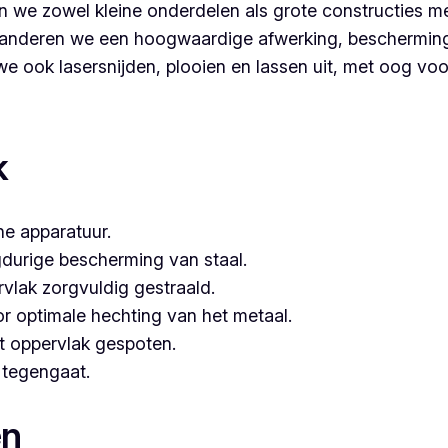
 we zowel kleine onderdelen als grote constructies me
nderen we een hoogwaardige afwerking, bescherming é
 ook lasersnijden, plooien en lassen uit, met oog voor 
r voor poederlakken, dan is Vlaeminck de logische keuze, 
k
e apparatuur.
gdurige bescherming van staal.
vlak zorgvuldig gestraald.
or optimale hechting van het metaal.
t oppervlak gespoten.
e tegengaat.
en