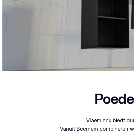
Als je in Jabbeke woont en iets wil laten 
Poede
Vlaeminck biedt duu
Vanuit Beernem combineren we