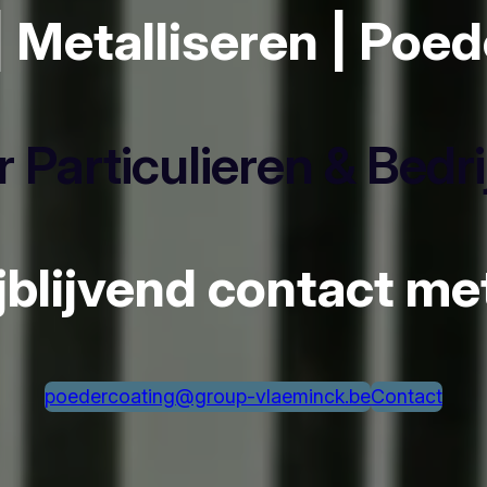
| Metalliseren | Poe
 Particulieren & Bedr
ijblijvend contact m
poedercoating@group-vlaeminck.be
Contact