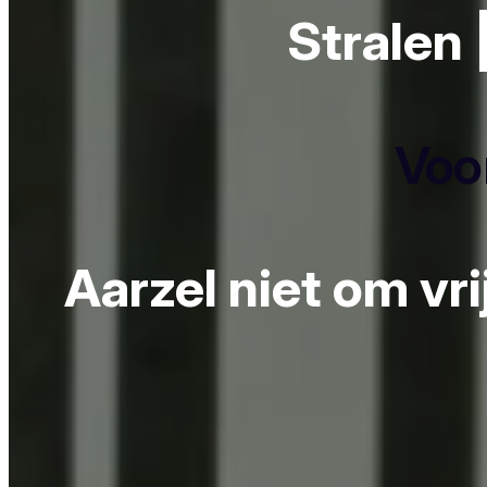
Stralen 
Voor
Aarzel niet om vr