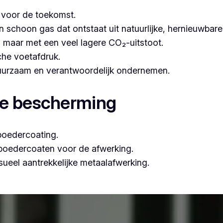
t voor de toekomst.
hoon gas dat ontstaat uit natuurlijke, hernieuwbare b
n, maar met een veel lagere CO₂-uitstoot.
che voetafdruk.
 duurzaam en verantwoordelijk ondernemen.
le bescherming
poedercoating.
 poedercoaten voor de afwerking.
ueel aantrekkelijke metaalafwerking.
ssioneel poederlakken, is Vlaeminck de ideale partner, om