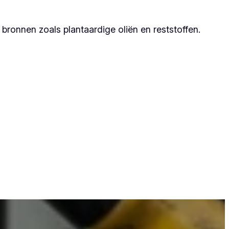
ronnen zoals plantaardige oliën en reststoffen.
dat zij duurzame resultaten garanderen.