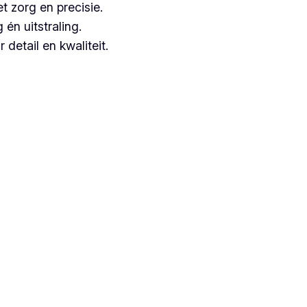
t zorg en precisie.
n uitstraling.
detail en kwaliteit.
aangezien zij jarenlange ervaring hebben.