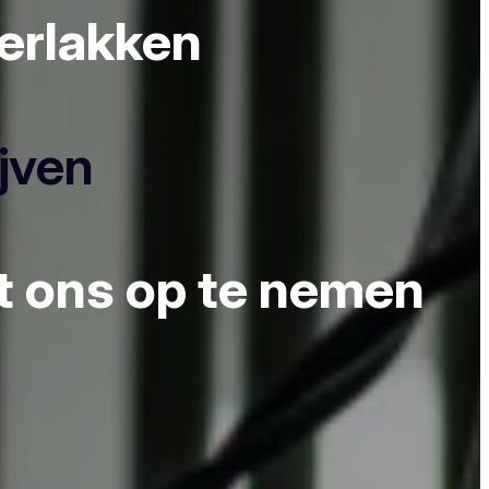
derlakken
ijven
et ons op te nemen