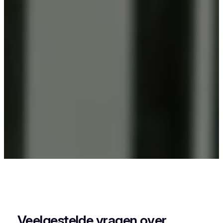
Als je in Kaaskerke iets wil laten poederlakken,
dan kies je best voor Vlaeminck, want zij
combineren vakmanschap met een perfecte
afwerking.
Veelgestelde vragen over