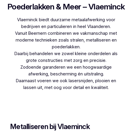
Poederlakken & Meer – Vlaeminck
Vlaeminck biedt duurzame metaalafwerking voor
bedrijven en particulieren in heel Vlaanderen.
Vanuit Beernem combineren we vakmanschap met
moderne technieken zoals stralen, metalliseren en
poederlakken.
Daarbij behandelen we zowel kleine onderdelen als
grote constructies met zorg en precisie.
Zodoende garanderen we een hoogwaardige
afwerking, bescherming én uitstraling.
Daarnaast voeren we ook lasersnijden, plooien en
lassen uit, met oog voor detail en kwaliteit.
Woon je in Kaaskerke en zoek je een betrouwbare
partner voor poederlakken, dan is Vlaeminck de
logische keuze, aangezien zij jarenlange ervaring
hebben.
Metalliseren bij Vlaeminck