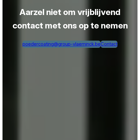
Aarzel niet om vrijblijvend
contact met ons op te nemen
poedercoating@group-vlaeminck.be
Contact