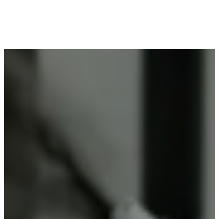
Voor wie in Kaaskerke woont en op zoek is naar
professioneel poederlakken, is Vlaeminck de
ideale partner, omdat zij duurzame resultaten
garanderen.