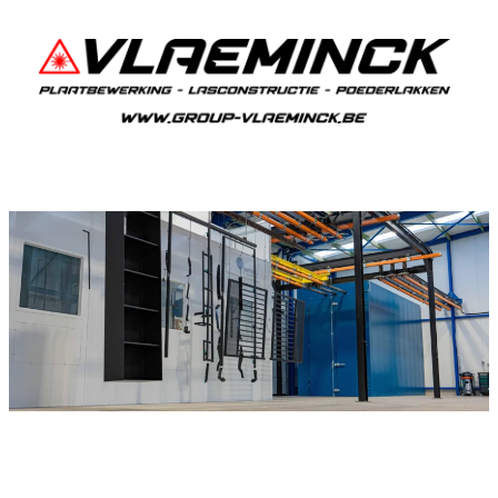
Poederlakken Kaaskerke
Als je in Kaaskerke woont en iets wil laten
poederlakken, dan ben je bij Vlaeminck aan het
juiste adres, want zij leveren topkwaliteit.