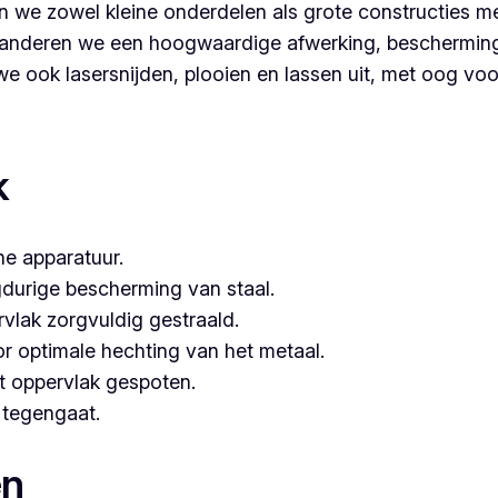
 we zowel kleine onderdelen als grote constructies me
nderen we een hoogwaardige afwerking, bescherming é
 ook lasersnijden, plooien en lassen uit, met oog voor 
 voor poederlakken, dan is Vlaeminck de logische keuze, aa
k
e apparatuur.
gdurige bescherming van staal.
vlak zorgvuldig gestraald.
or optimale hechting van het metaal.
t oppervlak gespoten.
e tegengaat.
en