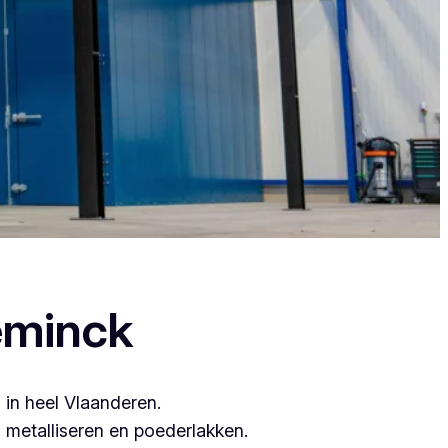
ant zij leveren topkwaliteit.
eminck
 in heel Vlaanderen.
metalliseren en poederlakken.