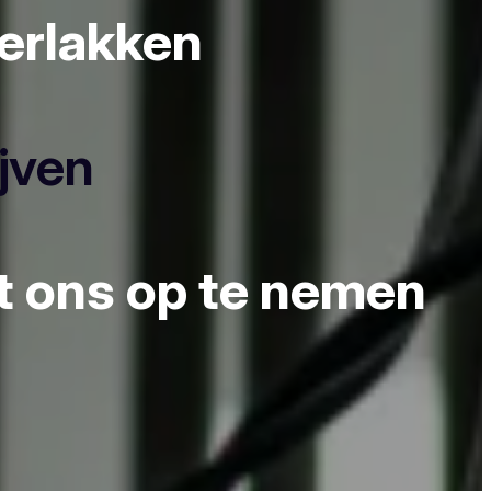
derlakken
ijven
et ons op te nemen