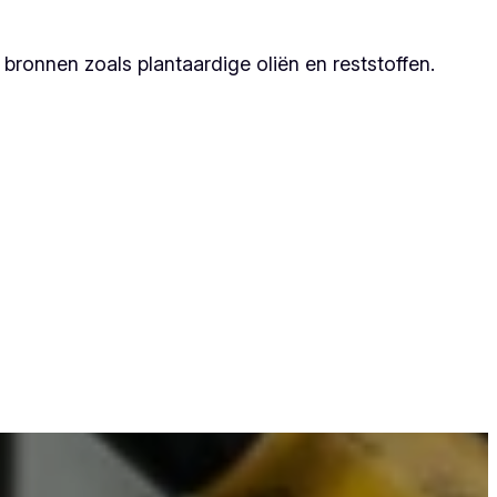
ronnen zoals plantaardige oliën en reststoffen.
t zij duurzame resultaten garanderen.