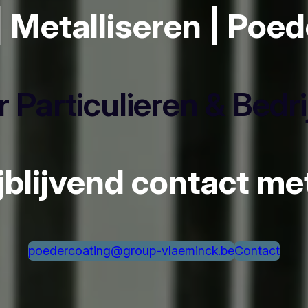
| Metalliseren | Poe
 Particulieren & Bedr
ijblijvend contact m
poedercoating@group-vlaeminck.be
Contact