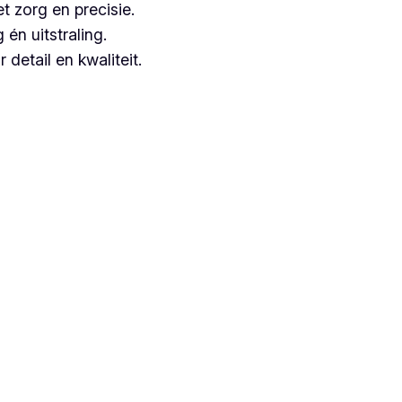
t zorg en precisie.
n uitstraling.
detail en kwaliteit.
ngezien zij jarenlange ervaring hebben.