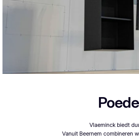
Als je in Kallo woont en iets wil laten p
Poede
Vlaeminck biedt duu
Vanuit Beernem combineren we