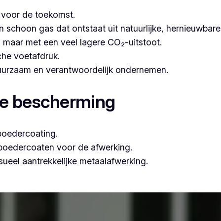
t voor de toekomst.
hoon gas dat ontstaat uit natuurlijke, hernieuwbare b
n, maar met een veel lagere CO₂-uitstoot.
che voetafdruk.
 duurzaam en verantwoordelijk ondernemen.
le bescherming
poedercoating.
 poedercoaten voor de afwerking.
ueel aantrekkelijke metaalafwerking.
ssioneel poederlakken, is Vlaeminck de ideale partner, omda