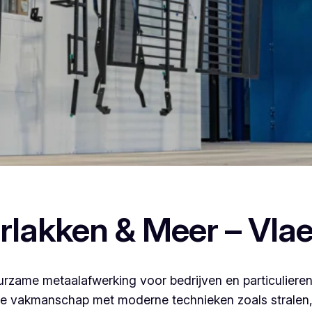
oederlakken, dan ben je bij Vlaeminck aan het juiste adres, w
rlakken & Meer – Vla
rzame metaalafwerking voor bedrijven en particulieren
 vakmanschap met moderne technieken zoals stralen, 