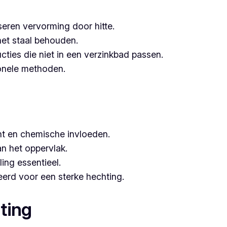
seren vervorming door hitte.
het staal behouden.
ucties die niet in een verzinkbad passen.
tionele methoden.
t en chemische invloeden.
n het oppervlak.
ing essentieel.
erd voor een sterke hechting.
ting