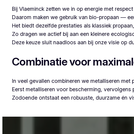
Bij Vlaeminck zetten we in op energie met respec
Daarom maken we gebruik van bio-propaan — een sc
Het biedt dezelfde prestaties als klassiek propaa
Zo dragen we actief bij aan een kleinere ecologis
Deze keuze sluit naadloos aan bij onze visie op
Combinatie voor maxima
In veel gevallen combineren we metalliseren met 
Eerst metalliseren voor bescherming, vervolgens
Zodoende ontstaat een robuuste, duurzame én vis
Voor wie in Kallo woont en op zoek is naar profe