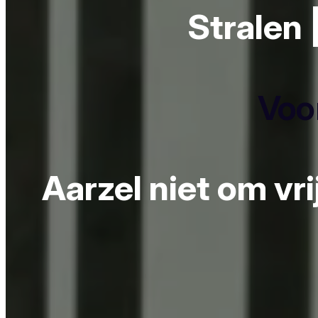
Stralen 
Voor
Aarzel niet om vr