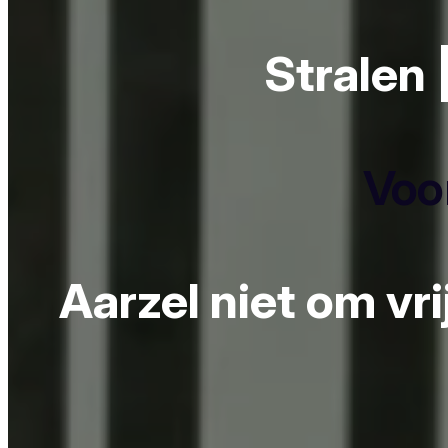
Stralen 
Voor
Aarzel niet om vr