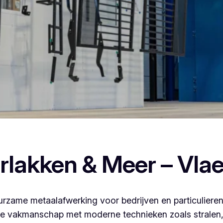
aten poederlakken, dan ben je bij Vlaeminck aan het juiste adre
rlakken & Meer – Vla
rzame metaalafwerking voor bedrijven en particulieren
 vakmanschap met moderne technieken zoals stralen, 