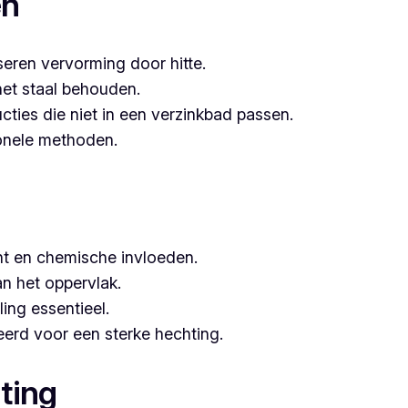
en
seren vervorming door hitte.
het staal behouden.
ucties die niet in een verzinkbad passen.
tionele methoden.
t en chemische invloeden.
n het oppervlak.
ing essentieel.
erd voor een sterke hechting.
ting