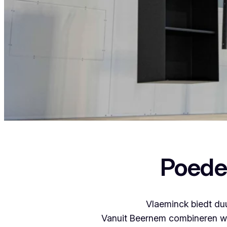
Als je in Kessel (Nijlen) woont en iets wil l
Poede
Vlaeminck biedt duu
Vanuit Beernem combineren we