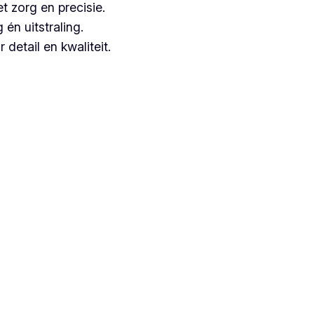
t zorg en precisie.
n uitstraling.
detail en kwaliteit.
keuze, aangezien zij jarenlange ervaring