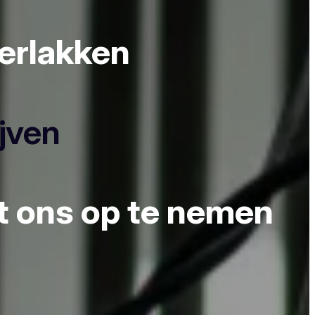
derlakken
ijven
et ons op te nemen