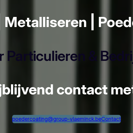
| Metalliseren | Poe
 Particulieren & Bedr
ijblijvend contact m
poedercoating@group-vlaeminck.be
Contact