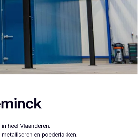
s, want zij leveren topkwaliteit.
eminck
 in heel Vlaanderen.
metalliseren en poederlakken.