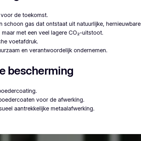
t voor de toekomst.
hoon gas dat ontstaat uit natuurlijke, hernieuwbare b
n, maar met een veel lagere CO₂-uitstoot.
che voetafdruk.
 duurzaam en verantwoordelijk ondernemen.
le bescherming
poedercoating.
 poedercoaten voor de afwerking.
ueel aantrekkelijke metaalafwerking.
 naar professioneel poederlakken, is Vlaeminck de ideale pa
garanderen.