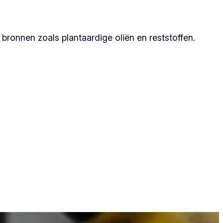
ronnen zoals plantaardige oliën en reststoffen.
rtner, omdat zij duurzame resultaten