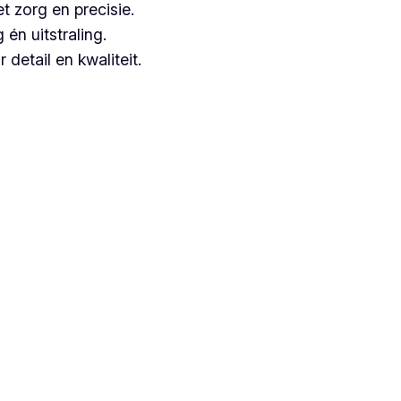
t zorg en precisie.
n uitstraling.
detail en kwaliteit.
euze, aangezien zij jarenlange ervaring