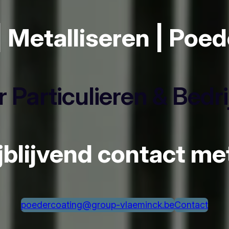
| Metalliseren | Poe
 Particulieren & Bedr
ijblijvend contact m
poedercoating@group-vlaeminck.be
Contact