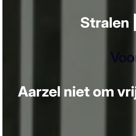
Stralen 
Voor
Aarzel niet om vr