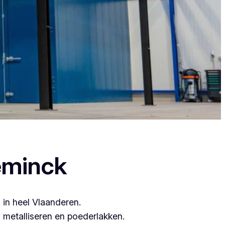
s, want zij leveren topkwaliteit.
eminck
 in heel Vlaanderen.
metalliseren en poederlakken.