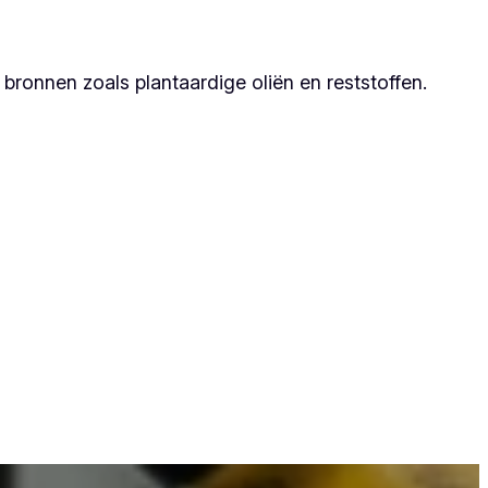
ronnen zoals plantaardige oliën en reststoffen.
tner, omdat zij duurzame resultaten