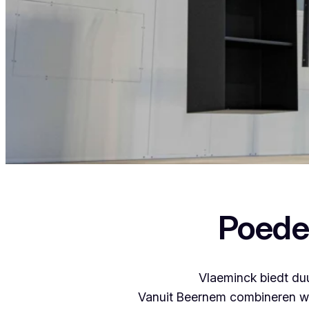
Als je in Knokke-Heist woont en iets wil lat
Poede
Vlaeminck biedt duu
Vanuit Beernem combineren we