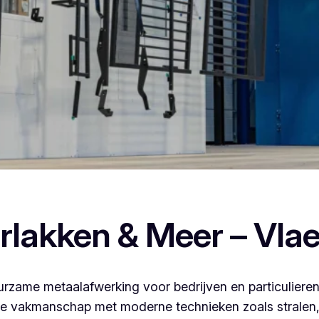
en poederlakken, dan ben je bij Vlaeminck aan het juiste adre
rlakken & Meer – Vla
rzame metaalafwerking voor bedrijven en particulieren
 vakmanschap met moderne technieken zoals stralen, 