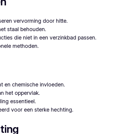
en
seren vervorming door hitte.
het staal behouden.
ucties die niet in een verzinkbad passen.
tionele methoden.
t en chemische invloeden.
n het oppervlak.
ing essentieel.
erd voor een sterke hechting.
ting