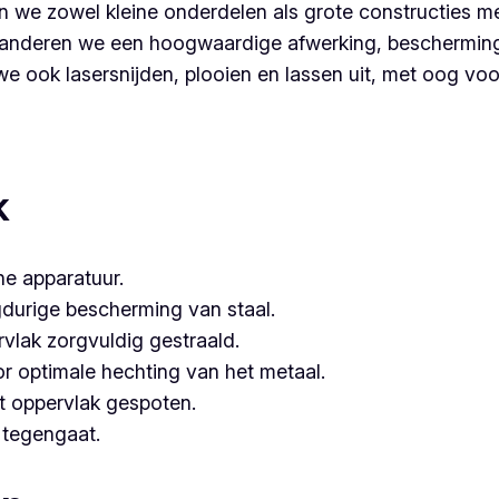
 we zowel kleine onderdelen als grote constructies me
nderen we een hoogwaardige afwerking, bescherming é
 ook lasersnijden, plooien en lassen uit, met oog voor 
 partner voor poederlakken, dan is Vlaeminck de logische k
hebben.
k
e apparatuur.
gdurige bescherming van staal.
vlak zorgvuldig gestraald.
or optimale hechting van het metaal.
t oppervlak gespoten.
e tegengaat.