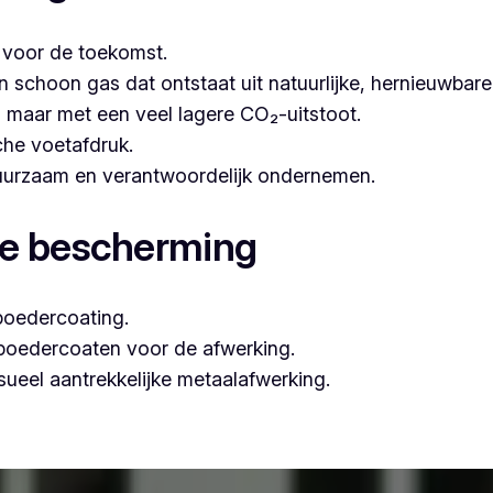
t voor de toekomst.
hoon gas dat ontstaat uit natuurlijke, hernieuwbare b
n, maar met een veel lagere CO₂-uitstoot.
che voetafdruk.
 duurzaam en verantwoordelijk ondernemen.
le bescherming
poedercoating.
 poedercoaten voor de afwerking.
ueel aantrekkelijke metaalafwerking.
aar professioneel poederlakken, is Vlaeminck de ideale par
garanderen.