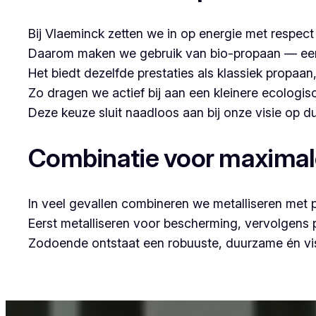
Bij Vlaeminck zetten we in op energie met respec
Daarom maken we gebruik van bio-propaan — een sc
Het biedt dezelfde prestaties als klassiek propaa
Zo dragen we actief bij aan een kleinere ecologis
Deze keuze sluit naadloos aan bij onze visie op
Combinatie voor maxima
In veel gevallen combineren we metalliseren met 
Eerst metalliseren voor bescherming, vervolgens
Zodoende ontstaat een robuuste, duurzame én vis
Voor wie in Knokke-Heist woont en op zoek is n