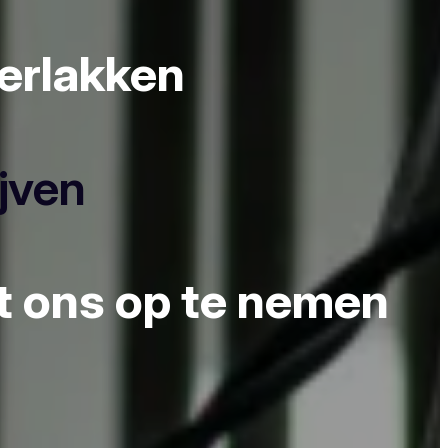
derlakken
ijven
et ons op te nemen