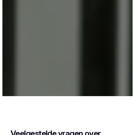
Als je in Krombeke iets wil laten poederlakken,
dan kies je best voor Vlaeminck, want zij
combineren vakmanschap met een perfecte
afwerking.
Veelgestelde vragen over