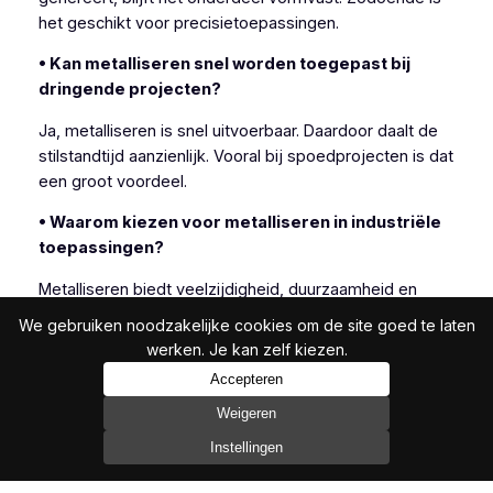
het geschikt voor precisietoepassingen.
• Kan metalliseren snel worden toegepast bij
dringende projecten?
Ja, metalliseren is snel uitvoerbaar. Daardoor daalt de
stilstandtijd aanzienlijk. Vooral bij spoedprojecten is dat
een groot voordeel.
• Waarom kiezen voor metalliseren in industriële
toepassingen?
Metalliseren biedt veelzijdigheid, duurzaamheid en
efficiëntie. Daarom kiezen veel industriële klanten
We gebruiken noodzakelijke cookies om de site goed te laten
bewust voor deze techniek.
werken. Je kan zelf kiezen.
Accepteren
Weigeren
In het bijzonder is metalliseren geschikt wanneer
Instellingen
andere beschermingsmethoden onvoldoende resultaat
bieden.