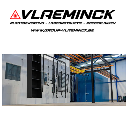
Poederlakken Krombeke
Als je in Krombeke woont en iets wil laten
poederlakken, dan ben je bij Vlaeminck aan het
juiste adres, want zij leveren topkwaliteit.