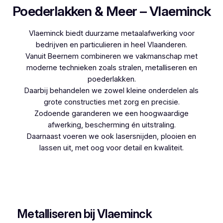
Poederlakken & Meer – Vlaeminck
Vlaeminck biedt duurzame metaalafwerking voor
bedrijven en particulieren in heel Vlaanderen.
Vanuit Beernem combineren we vakmanschap met
moderne technieken zoals stralen, metalliseren en
poederlakken.
Daarbij behandelen we zowel kleine onderdelen als
grote constructies met zorg en precisie.
Zodoende garanderen we een hoogwaardige
afwerking, bescherming én uitstraling.
Daarnaast voeren we ook lasersnijden, plooien en
lassen uit, met oog voor detail en kwaliteit.
Woon je in Krombeke en zoek je een betrouwbare
partner voor poederlakken, dan is Vlaeminck de
logische keuze, aangezien zij jarenlange ervaring
hebben.
Metalliseren bij Vlaeminck