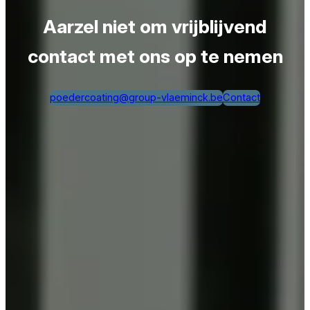
Aarzel niet om vrijblijvend
contact met ons op te nemen
poedercoating@group-vlaeminck.be
Contact