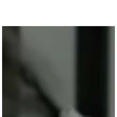
Voor wie in Krombeke woont en op zoek is naar
professioneel poederlakken, is Vlaeminck de
ideale partner, omdat zij duurzame resultaten
garanderen.