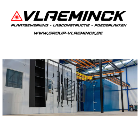
Poederlakken Lauwe
Als je in Lauwe woont en iets wil laten
poederlakken, dan ben je bij Vlaeminck aan het
juiste adres, want zij leveren topkwaliteit.