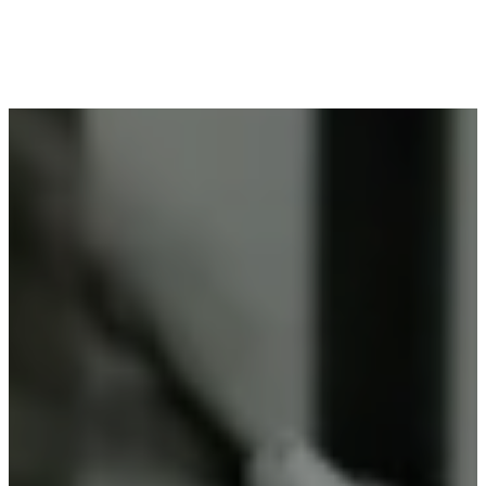
Voor wie in Lauwe woont en op zoek is naar
professioneel poederlakken, is Vlaeminck de
ideale partner, omdat zij duurzame resultaten
garanderen.