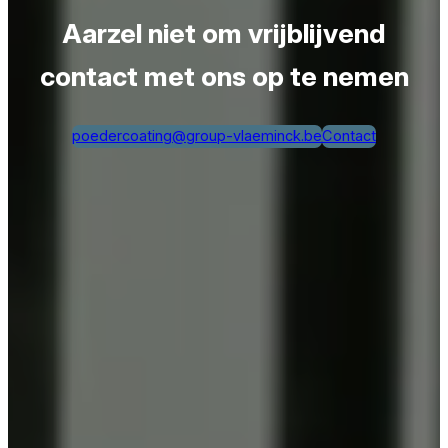
Aarzel niet om vrijblijvend
contact met ons op te nemen
poedercoating@group-vlaeminck.be
Contact