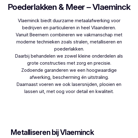
Poederlakken & Meer – Vlaeminck
Vlaeminck biedt duurzame metaalafwerking voor
bedrijven en particulieren in heel Vlaanderen.
Vanuit Beernem combineren we vakmanschap met
moderne technieken zoals stralen, metalliseren en
poederlakken.
Daarbij behandelen we zowel kleine onderdelen als
grote constructies met zorg en precisie.
Zodoende garanderen we een hoogwaardige
afwerking, bescherming én uitstraling.
Daarnaast voeren we ook lasersnijden, plooien en
lassen uit, met oog voor detail en kwaliteit.
Woon je in Lauwe en zoek je een betrouwbare
partner voor poederlakken, dan is Vlaeminck de
logische keuze, aangezien zij jarenlange ervaring
hebben.
Metalliseren bij Vlaeminck