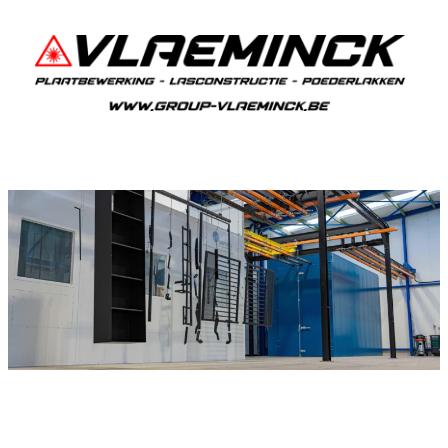
Poederlakken Lennik
Als je in Lennik woont en iets wil laten
poederlakken, dan ben je bij Vlaeminck aan het
juiste adres, want zij leveren topkwaliteit.