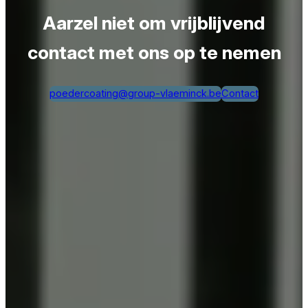
Aarzel niet om vrijblijvend
contact met ons op te nemen
poedercoating@group-vlaeminck.be
Contact