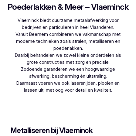
Poederlakken & Meer – Vlaeminck
Vlaeminck biedt duurzame metaalafwerking voor
bedrijven en particulieren in heel Vlaanderen.
Vanuit Beernem combineren we vakmanschap met
moderne technieken zoals stralen, metalliseren en
poederlakken.
Daarbij behandelen we zowel kleine onderdelen als
grote constructies met zorg en precisie.
Zodoende garanderen we een hoogwaardige
afwerking, bescherming én uitstraling.
Daarnaast voeren we ook lasersnijden, plooien en
lassen uit, met oog voor detail en kwaliteit.
Woon je in Lennik en zoek je een betrouwbare
partner voor poederlakken, dan is Vlaeminck de
logische keuze, aangezien zij jarenlange ervaring
hebben.
Metalliseren bij Vlaeminck