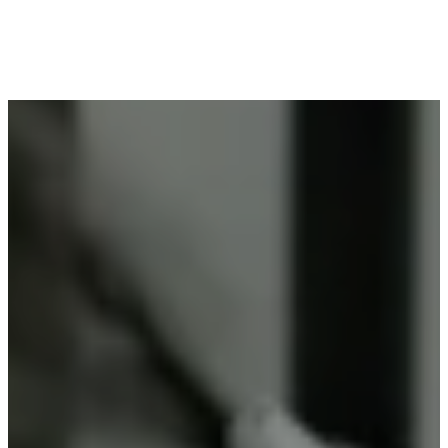
Voor wie in Lennik woont en op zoek is naar
professioneel poederlakken, is Vlaeminck de
ideale partner, omdat zij duurzame resultaten
garanderen.