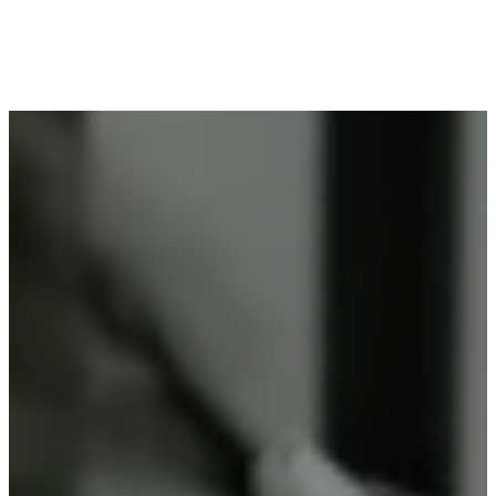
Voor wie in Lot woont en op zoek is naar
professioneel poederlakken, is Vlaeminck de
ideale partner, omdat zij duurzame resultaten
garanderen.