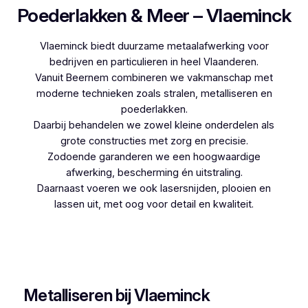
Poederlakken & Meer – Vlaeminck
Vlaeminck biedt duurzame metaalafwerking voor
bedrijven en particulieren in heel Vlaanderen.
Vanuit Beernem combineren we vakmanschap met
moderne technieken zoals stralen, metalliseren en
poederlakken.
Daarbij behandelen we zowel kleine onderdelen als
grote constructies met zorg en precisie.
Zodoende garanderen we een hoogwaardige
afwerking, bescherming én uitstraling.
Daarnaast voeren we ook lasersnijden, plooien en
lassen uit, met oog voor detail en kwaliteit.
Woon je in Lot en zoek je een betrouwbare
partner voor poederlakken, dan is Vlaeminck de
logische keuze, aangezien zij jarenlange ervaring
hebben.
Metalliseren bij Vlaeminck