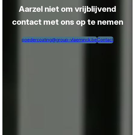
Aarzel niet om vrijblijvend
contact met ons op te nemen
poedercoating@group-vlaeminck.be
Contact