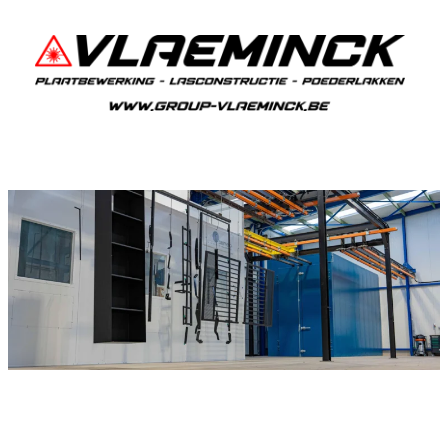
Poederlakken Lot
Als je in Lot woont en iets wil laten poederlakken,
dan ben je bij Vlaeminck aan het juiste adres,
want zij leveren topkwaliteit.