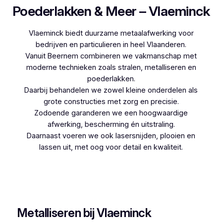
Poederlakken & Meer – Vlaeminck
Vlaeminck biedt duurzame metaalafwerking voor
bedrijven en particulieren in heel Vlaanderen.
Vanuit Beernem combineren we vakmanschap met
moderne technieken zoals stralen, metalliseren en
poederlakken.
Daarbij behandelen we zowel kleine onderdelen als
grote constructies met zorg en precisie.
Zodoende garanderen we een hoogwaardige
afwerking, bescherming én uitstraling.
Daarnaast voeren we ook lasersnijden, plooien en
lassen uit, met oog voor detail en kwaliteit.
Woon je in Maasmechelen en zoek je een
betrouwbare partner voor poederlakken, dan is
Vlaeminck de logische keuze, aangezien zij
jarenlange ervaring hebben.
Metalliseren bij Vlaeminck