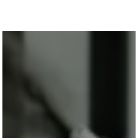
Voor wie in Maasmechelen woont en op zoek is
naar professioneel poederlakken, is Vlaeminck de
ideale partner, omdat zij duurzame resultaten
garanderen.