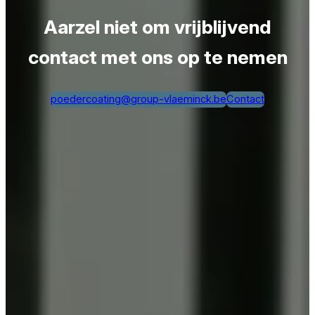
Aarzel niet om vrijblijvend
contact met ons op te nemen
poedercoating@group-vlaeminck.be
Contact