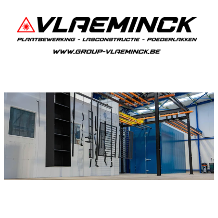
Poederlakken Maasmechelen
Als je in Maasmechelen woont en iets wil laten
poederlakken, dan ben je bij Vlaeminck aan het
juiste adres, want zij leveren topkwaliteit.