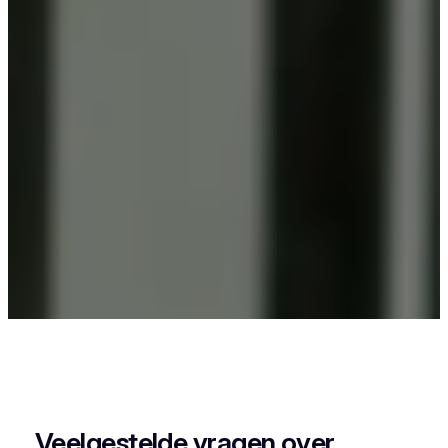
Als je in Maasmechelen iets wil laten
poederlakken, dan kies je best voor Vlaeminck,
want zij combineren vakmanschap met een
perfecte afwerking.
Veelgestelde vragen over