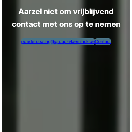
Aarzel niet om vrijblijvend
contact met ons op te nemen
poedercoating@group-vlaeminck.be
Contact