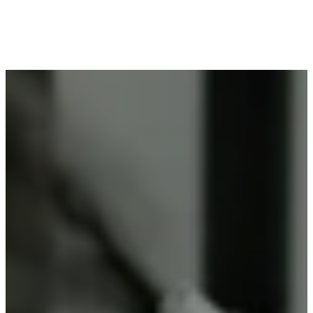
Voor wie in Merchtem woont en op zoek is naar
professioneel poederlakken, is Vlaeminck de
ideale partner, omdat zij duurzame resultaten
garanderen.