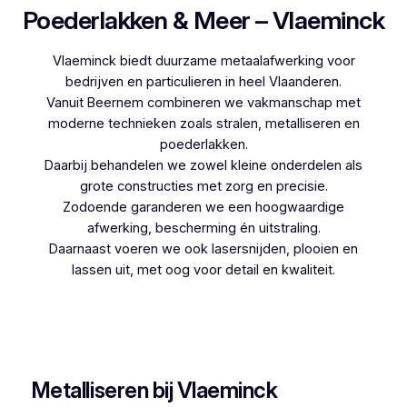
Poederlakken & Meer – Vlaeminck
Vlaeminck biedt duurzame metaalafwerking voor
bedrijven en particulieren in heel Vlaanderen.
Vanuit Beernem combineren we vakmanschap met
moderne technieken zoals stralen, metalliseren en
poederlakken.
Daarbij behandelen we zowel kleine onderdelen als
grote constructies met zorg en precisie.
Zodoende garanderen we een hoogwaardige
afwerking, bescherming én uitstraling.
Daarnaast voeren we ook lasersnijden, plooien en
lassen uit, met oog voor detail en kwaliteit.
Woon je in Moerbeke en zoek je een betrouwbare
partner voor poederlakken, dan is Vlaeminck de
logische keuze, aangezien zij jarenlange ervaring
hebben.
Metalliseren bij Vlaeminck