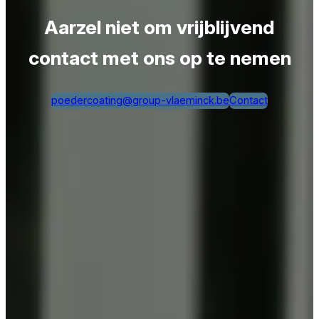
Aarzel niet om vrijblijvend
contact met ons op te nemen
poedercoating@group-vlaeminck.be
Contact