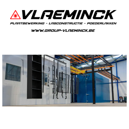
Poederlakken Moerbeke
Als je in Moerbeke woont en iets wil laten
poederlakken, dan ben je bij Vlaeminck aan het
juiste adres, want zij leveren topkwaliteit.