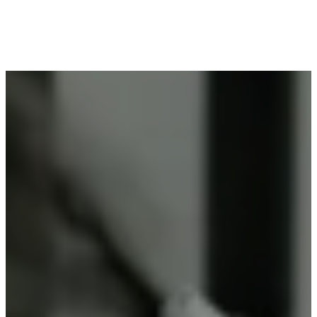
Voor wie in Moerbeke woont en op zoek is naar
professioneel poederlakken, is Vlaeminck de
ideale partner, omdat zij duurzame resultaten
garanderen.