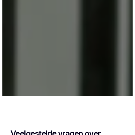
Als je in Moerbeke iets wil laten poederlakken,
dan kies je best voor Vlaeminck, want zij
combineren vakmanschap met een perfecte
afwerking.
Veelgestelde vragen over