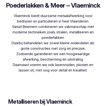
Poederlakken & Meer – Vlaeminck
Vlaeminck biedt duurzame metaalafwerking voor
bedrijven en particulieren in heel Vlaanderen.
Vanuit Beernem combineren we vakmanschap met
moderne technieken zoals stralen, metalliseren en
poederlakken.
Daarbij behandelen we zowel kleine onderdelen als
grote constructies met zorg en precisie.
Zodoende garanderen we een hoogwaardige
afwerking, bescherming én uitstraling.
Daarnaast voeren we ook lasersnijden, plooien en
lassen uit, met oog voor detail en kwaliteit.
Woon je in Nazareth en zoek je een betrouwbare
partner voor poederlakken, dan is Vlaeminck de
logische keuze, aangezien zij jarenlange ervaring
hebben.
Metalliseren bij Vlaeminck