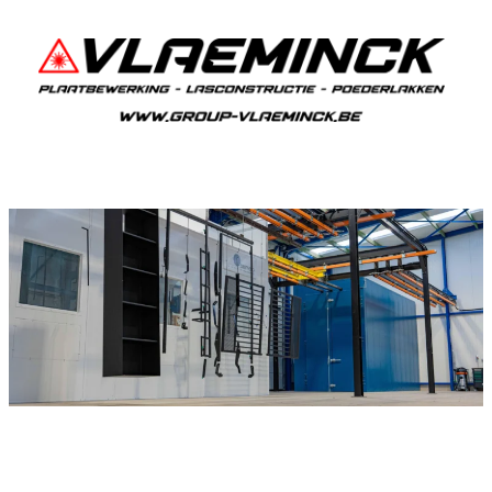
Poederlakken Nazareth
Als je in Nazareth woont en iets wil laten
poederlakken, dan ben je bij Vlaeminck aan het
juiste adres, want zij leveren topkwaliteit.