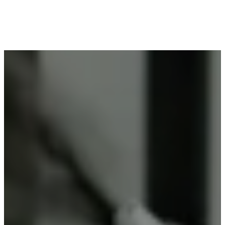
Voor wie in Nazareth woont en op zoek is naar
professioneel poederlakken, is Vlaeminck de
ideale partner, omdat zij duurzame resultaten
garanderen.