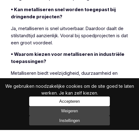
• Kan metalliseren snel worden toegepast bij
dringende projecten?
Ja, metalliseren is snel uitvoerbaar. Daardoor daalt de
stilstandtijd aanzienlijk. Vooral bij spoedprojecten is dat
een groot voordeel.
• Waarom kiezen voor metalliseren in industriële
toepassingen?
Metalliseren biedt veelzijdigheid, duurzaamheid en
efficiëntie. Daarom kiezen veel industriële klanten
We gebruiken noodzakelijke cookies om de site goed te laten
bewust voor deze techniek.
werken. Je kan zelf kiezen.
Accepteren
Weigeren
In het bijzonder is metalliseren geschikt wanneer
andere beschermingsmethoden onvoldoende resultaat
Instellingen
bieden.