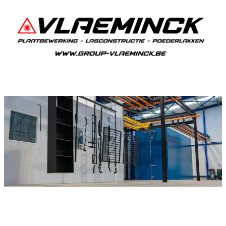
Poederlakken Nekkerspoel
Als je in Nekkerspoel woont en iets wil laten
poederlakken, dan ben je bij Vlaeminck aan het
juiste adres, want zij leveren topkwaliteit.