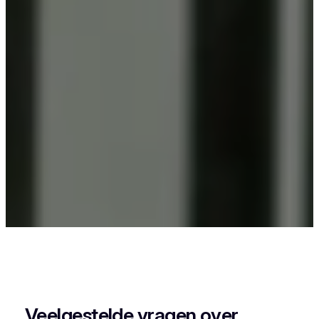
Als je in Nekkerspoel iets wil laten poederlakken,
dan kies je best voor Vlaeminck, want zij
combineren vakmanschap met een perfecte
afwerking.
Veelgestelde vragen over