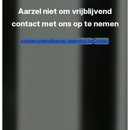
Aarzel niet om vrijblijvend
contact met ons op te nemen
poedercoating@group-vlaeminck.be
Contact