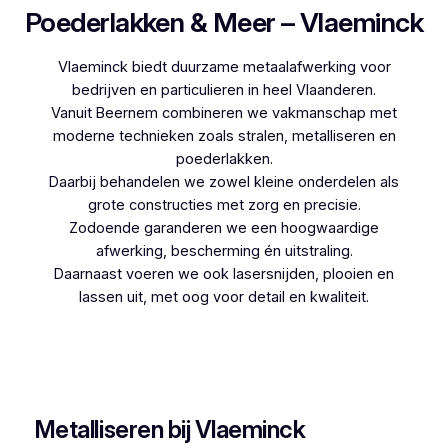
Poederlakken & Meer – Vlaeminck
Vlaeminck biedt duurzame metaalafwerking voor
bedrijven en particulieren in heel Vlaanderen.
Vanuit Beernem combineren we vakmanschap met
moderne technieken zoals stralen, metalliseren en
poederlakken.
Daarbij behandelen we zowel kleine onderdelen als
grote constructies met zorg en precisie.
Zodoende garanderen we een hoogwaardige
afwerking, bescherming én uitstraling.
Daarnaast voeren we ook lasersnijden, plooien en
lassen uit, met oog voor detail en kwaliteit.
Woon je in Nekkerspoel en zoek je een
betrouwbare partner voor poederlakken, dan is
Vlaeminck de logische keuze, aangezien zij
jarenlange ervaring hebben.
Metalliseren bij Vlaeminck