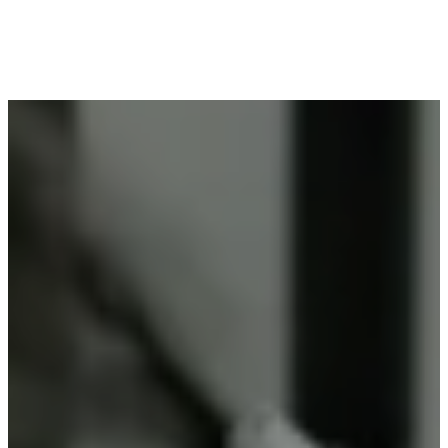
Voor wie in Nekkerspoel woont en op zoek is naar
professioneel poederlakken, is Vlaeminck de
ideale partner, omdat zij duurzame resultaten
garanderen.