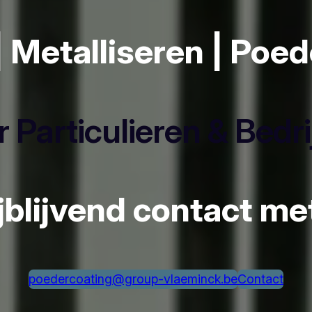
| Metalliseren | Poe
 Particulieren & Bedr
ijblijvend contact m
poedercoating@group-vlaeminck.be
Contact