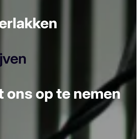
derlakken
ijven
et ons op te nemen