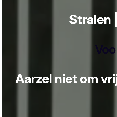
Stralen 
Voor
Aarzel niet om vr