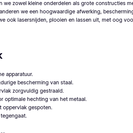
 we zowel kleine onderdelen als grote constructies me
nderen we een hoogwaardige afwerking, bescherming é
 ook lasersnijden, plooien en lassen uit, met oog voor 
partner voor poederlakken, dan is Vlaeminck de logische k
hebben.
k
e apparatuur.
gdurige bescherming van staal.
vlak zorgvuldig gestraald.
or optimale hechting van het metaal.
t oppervlak gespoten.
e tegengaat.