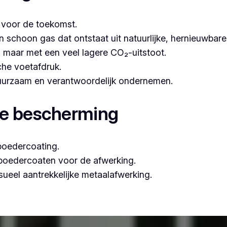
t voor de toekomst.
hoon gas dat ontstaat uit natuurlijke, hernieuwbare b
n, maar met een veel lagere CO₂-uitstoot.
che voetafdruk.
 duurzaam en verantwoordelijk ondernemen.
le bescherming
poedercoating.
 poedercoaten voor de afwerking.
ueel aantrekkelijke metaalafwerking.
ar professioneel poederlakken, is Vlaeminck de ideale par
garanderen.