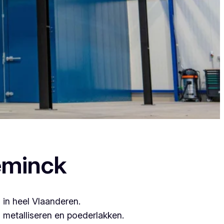
, want zij leveren topkwaliteit.
eminck
 in heel Vlaanderen.
metalliseren en poederlakken.