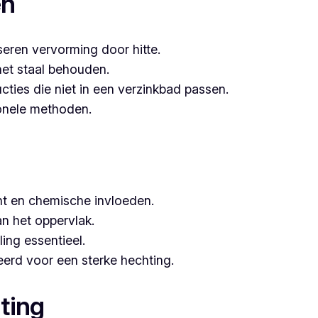
en
seren vervorming door hitte.
het staal behouden.
ucties die niet in een verzinkbad passen.
tionele methoden.
t en chemische invloeden.
n het oppervlak.
ing essentieel.
erd voor een sterke hechting.
ting