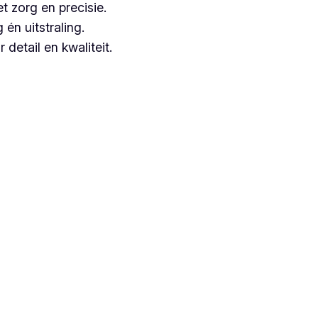
t zorg en precisie.
n uitstraling.
detail en kwaliteit.
euze, aangezien zij jarenlange ervaring