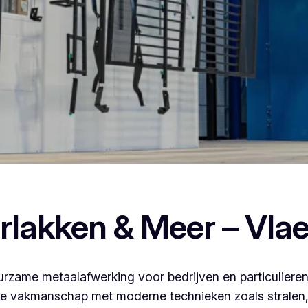
n poederlakken, dan ben je bij Vlaeminck aan het juiste adres
rlakken & Meer – Vla
rzame metaalafwerking voor bedrijven en particulieren
 vakmanschap met moderne technieken zoals stralen, 