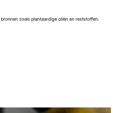
ronnen zoals plantaardige oliën en reststoffen.
tner, omdat zij duurzame resultaten