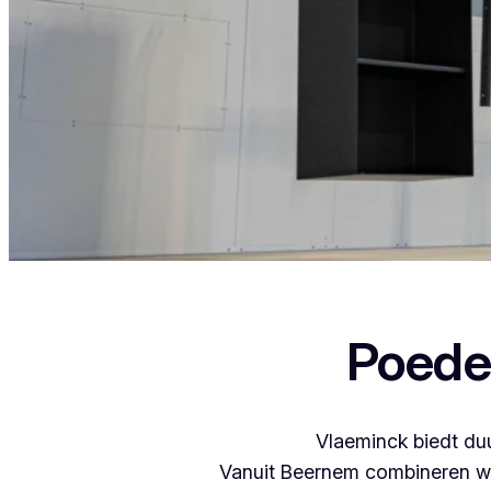
Als je in Nieuwenhove woont en iets wil late
Poede
Vlaeminck biedt duu
Vanuit Beernem combineren we