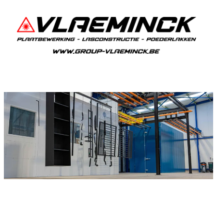
Poederlakken Oelegem
Als je in Oelegem woont en iets wil laten
poederlakken, dan ben je bij Vlaeminck aan het
juiste adres, want zij leveren topkwaliteit.