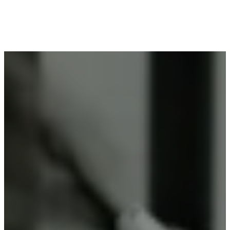
Voor wie in Oelegem woont en op zoek is naar
professioneel poederlakken, is Vlaeminck de
ideale partner, omdat zij duurzame resultaten
garanderen.