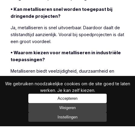
• Kan metalliseren snel worden toegepast bij
dringende projecten?
Ja, metalliseren is snel uitvoerbaar. Daardoor daalt de
stilstandtijd aanzienlijk. Vooral bij spoedprojecten is dat
een groot voordeel.
• Waarom kiezen voor metalliseren in industriële
toepassingen?
Metalliseren biedt veelzijdigheid, duurzaamheid en
efficiëntie. Daarom kiezen veel industriële klanten
We gebruiken noodzakelijke cookies om de site goed te laten
bewust voor deze techniek.
werken. Je kan zelf kiezen.
Accepteren
Weigeren
In het bijzonder is metalliseren geschikt wanneer
andere beschermingsmethoden onvoldoende resultaat
Instellingen
bieden.