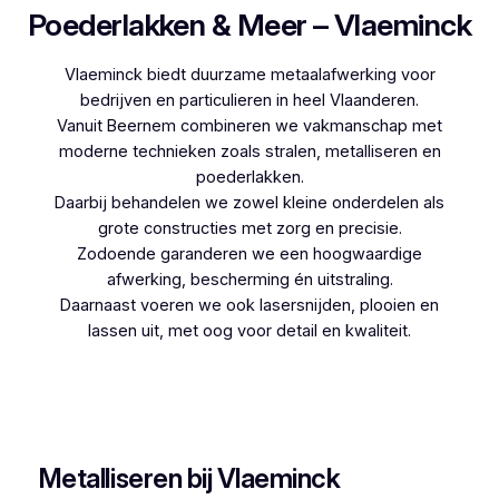
Poederlakken & Meer – Vlaeminck
Vlaeminck biedt duurzame metaalafwerking voor
bedrijven en particulieren in heel Vlaanderen.
Vanuit Beernem combineren we vakmanschap met
moderne technieken zoals stralen, metalliseren en
poederlakken.
Daarbij behandelen we zowel kleine onderdelen als
grote constructies met zorg en precisie.
Zodoende garanderen we een hoogwaardige
afwerking, bescherming én uitstraling.
Daarnaast voeren we ook lasersnijden, plooien en
lassen uit, met oog voor detail en kwaliteit.
Woon je in Oelegem en zoek je een betrouwbare
partner voor poederlakken, dan is Vlaeminck de
logische keuze, aangezien zij jarenlange ervaring
hebben.
Metalliseren bij Vlaeminck