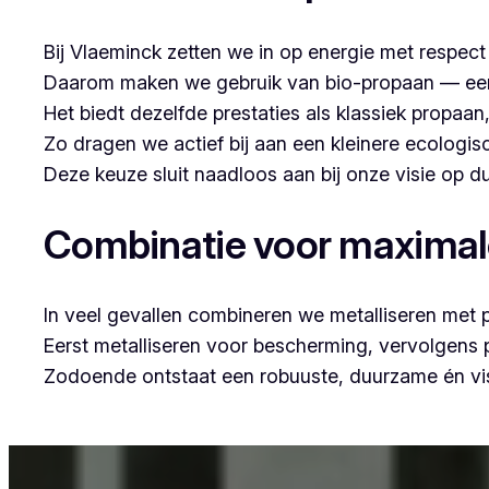
Bij Vlaeminck zetten we in op energie met respec
Daarom maken we gebruik van bio-propaan — een sc
Het biedt dezelfde prestaties als klassiek propaa
Zo dragen we actief bij aan een kleinere ecologis
Deze keuze sluit naadloos aan bij onze visie op
Combinatie voor maxima
In veel gevallen combineren we metalliseren met 
Eerst metalliseren voor bescherming, vervolgens
Zodoende ontstaat een robuuste, duurzame én vis
Voor wie in Oeselgem woont en op zoek is naar prof