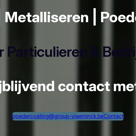
| Metalliseren | Poe
 Particulieren & Bedr
ijblijvend contact m
poedercoating@group-vlaeminck.be
Contact