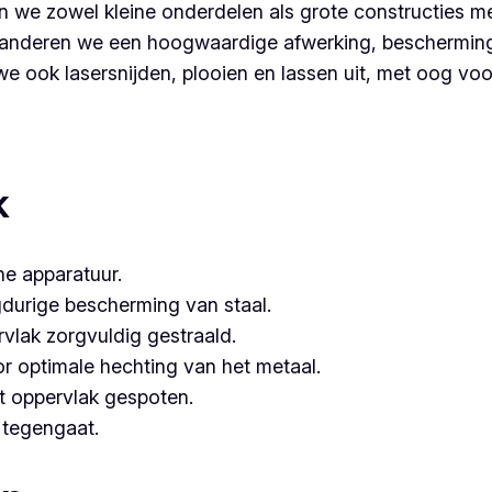
 we zowel kleine onderdelen als grote constructies me
nderen we een hoogwaardige afwerking, bescherming é
 ook lasersnijden, plooien en lassen uit, met oog voor 
artner voor poederlakken, dan is Vlaeminck de logische keu
hebben.
k
e apparatuur.
gdurige bescherming van staal.
vlak zorgvuldig gestraald.
or optimale hechting van het metaal.
t oppervlak gespoten.
e tegengaat.