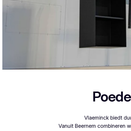
Als je in Oeselgem woont en iets wil laten
Poede
Vlaeminck biedt duu
Vanuit Beernem combineren we