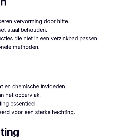
en
seren vervorming door hitte.
het staal behouden.
ucties die niet in een verzinkbad passen.
tionele methoden.
t en chemische invloeden.
n het oppervlak.
ing essentieel.
erd voor een sterke hechting.
ting