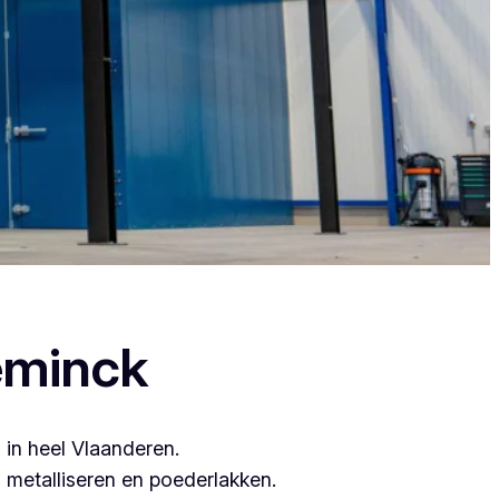
 want zij leveren topkwaliteit.
eminck
 in heel Vlaanderen.
metalliseren en poederlakken.