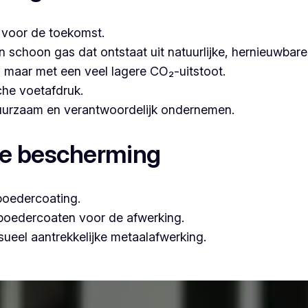
t voor de toekomst.
hoon gas dat ontstaat uit natuurlijke, hernieuwbare b
n, maar met een veel lagere CO₂-uitstoot.
che voetafdruk.
 duurzaam en verantwoordelijk ondernemen.
le bescherming
poedercoating.
 poedercoaten voor de afwerking.
ueel aantrekkelijke metaalafwerking.
essioneel poederlakken, is Vlaeminck de ideale partner, om