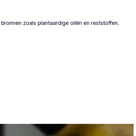
ronnen zoals plantaardige oliën en reststoffen.
dat zij duurzame resultaten garanderen.