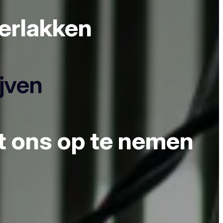
derlakken
ijven
et ons op te nemen