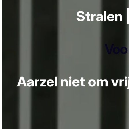
Stralen 
Voor
Aarzel niet om vr