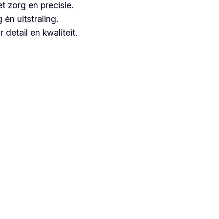
t zorg en precisie.
n uitstraling.
detail en kwaliteit.
ze, aangezien zij jarenlange ervaring