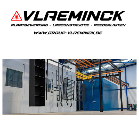
Poederlakken Olsene
Als je in Olsene woont en iets wil laten
poederlakken, dan ben je bij Vlaeminck aan het
juiste adres, want zij leveren topkwaliteit.