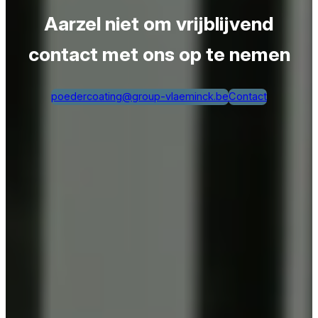
Aarzel niet om vrijblijvend
contact met ons op te nemen
poedercoating@group-vlaeminck.be
Contact