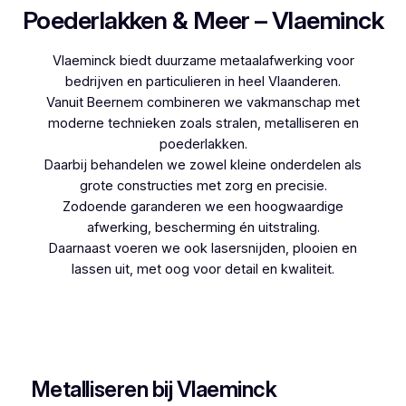
Poederlakken & Meer – Vlaeminck
Vlaeminck biedt duurzame metaalafwerking voor
bedrijven en particulieren in heel Vlaanderen.
Vanuit Beernem combineren we vakmanschap met
moderne technieken zoals stralen, metalliseren en
poederlakken.
Daarbij behandelen we zowel kleine onderdelen als
grote constructies met zorg en precisie.
Zodoende garanderen we een hoogwaardige
afwerking, bescherming én uitstraling.
Daarnaast voeren we ook lasersnijden, plooien en
lassen uit, met oog voor detail en kwaliteit.
Woon je in Olsene en zoek je een betrouwbare
partner voor poederlakken, dan is Vlaeminck de
logische keuze, aangezien zij jarenlange ervaring
hebben.
Metalliseren bij Vlaeminck