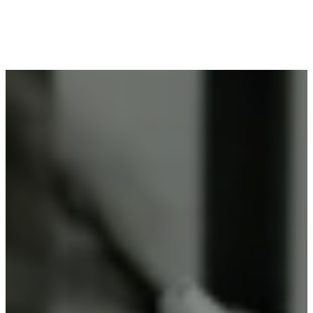
Voor wie in Olsene woont en op zoek is naar
professioneel poederlakken, is Vlaeminck de
ideale partner, omdat zij duurzame resultaten
garanderen.