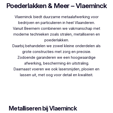
Poederlakken & Meer – Vlaeminck
Vlaeminck biedt duurzame metaalafwerking voor
bedrijven en particulieren in heel Vlaanderen.
Vanuit Beernem combineren we vakmanschap met
moderne technieken zoals stralen, metalliseren en
poederlakken.
Daarbij behandelen we zowel kleine onderdelen als
grote constructies met zorg en precisie.
Zodoende garanderen we een hoogwaardige
afwerking, bescherming én uitstraling.
Daarnaast voeren we ook lasersnijden, plooien en
lassen uit, met oog voor detail en kwaliteit.
Woon je in Passendale en zoek je een
betrouwbare partner voor poederlakken, dan is
Vlaeminck de logische keuze, aangezien zij
jarenlange ervaring hebben.
Metalliseren bij Vlaeminck