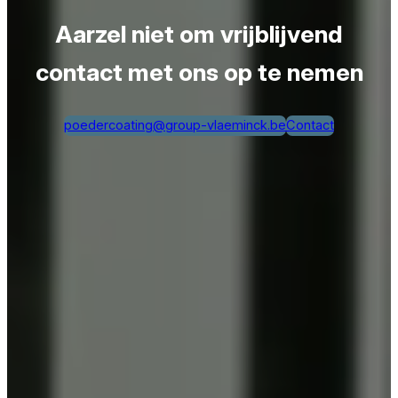
Aarzel niet om vrijblijvend
contact met ons op te nemen
poedercoating@group-vlaeminck.be
Contact