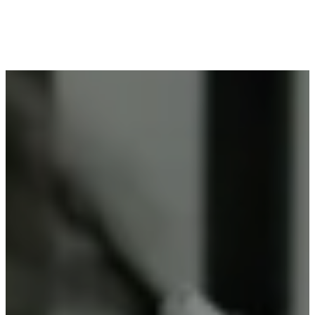
Voor wie in Passendale woont en op zoek is naar
professioneel poederlakken, is Vlaeminck de
ideale partner, omdat zij duurzame resultaten
garanderen.