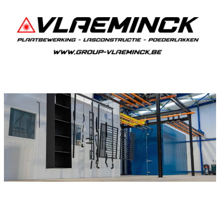
Poederlakken Passendale
Als je in Passendale woont en iets wil laten
poederlakken, dan ben je bij Vlaeminck aan het
juiste adres, want zij leveren topkwaliteit.