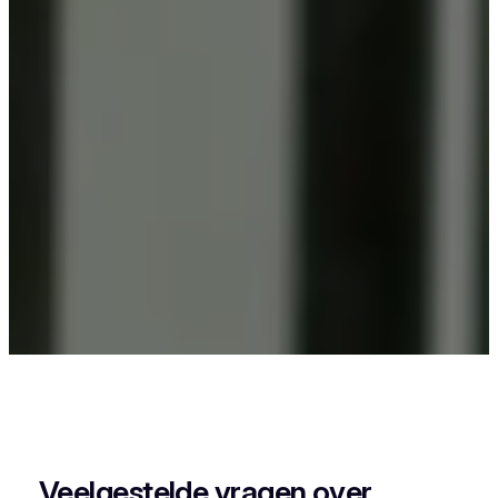
Als je in Passendale iets wil laten poederlakken,
dan kies je best voor Vlaeminck, want zij
combineren vakmanschap met een perfecte
afwerking.
Veelgestelde vragen over