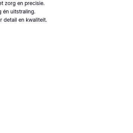
t zorg en precisie.
n uitstraling.
detail en kwaliteit.
ze, aangezien zij jarenlange ervaring