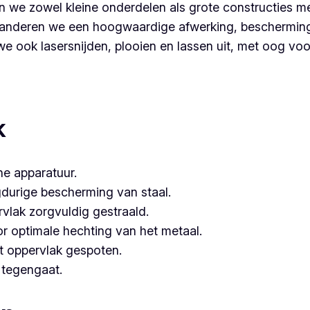
 we zowel kleine onderdelen als grote constructies me
nderen we een hoogwaardige afwerking, bescherming é
 ook lasersnijden, plooien en lassen uit, met oog voor 
artner voor poederlakken, dan is Vlaeminck de logische keu
hebben.
k
e apparatuur.
gdurige bescherming van staal.
vlak zorgvuldig gestraald.
or optimale hechting van het metaal.
t oppervlak gespoten.
e tegengaat.