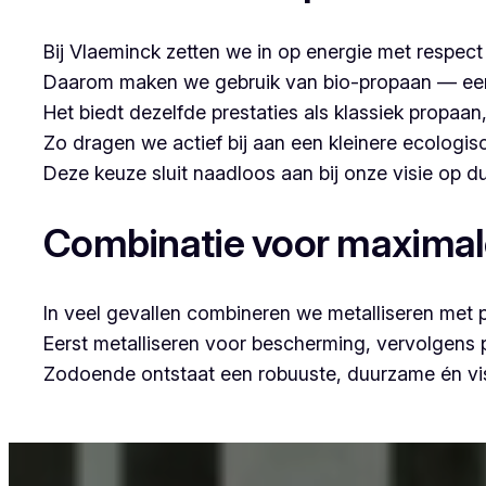
Bij Vlaeminck zetten we in op energie met respec
Daarom maken we gebruik van bio-propaan — een sc
Het biedt dezelfde prestaties als klassiek propaa
Zo dragen we actief bij aan een kleinere ecologis
Deze keuze sluit naadloos aan bij onze visie op
Combinatie voor maxima
In veel gevallen combineren we metalliseren met 
Eerst metalliseren voor bescherming, vervolgens
Zodoende ontstaat een robuuste, duurzame én vis
Voor wie in Ressegem woont en op zoek is naar prof