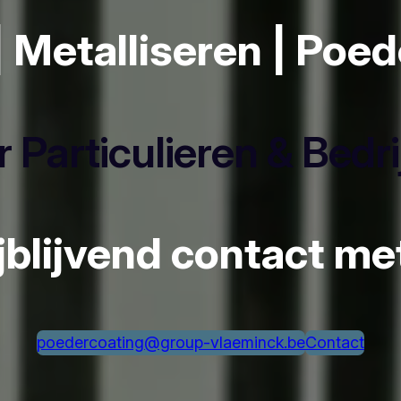
| Metalliseren | Poe
 Particulieren & Bedr
ijblijvend contact m
poedercoating@group-vlaeminck.be
Contact