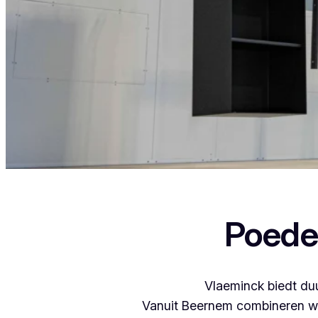
Als je in Ressegem woont en iets wil laten 
Poede
Vlaeminck biedt duu
Vanuit Beernem combineren we