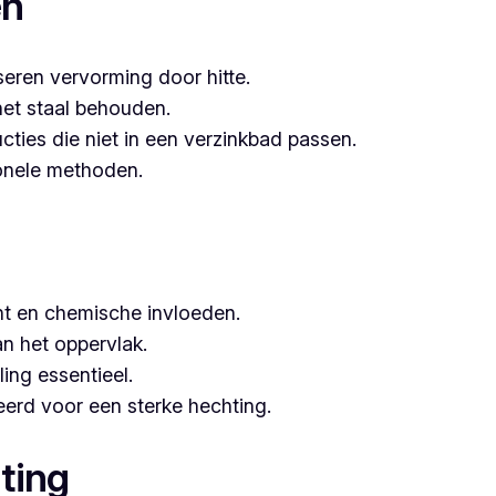
en
seren vervorming door hitte.
het staal behouden.
ucties die niet in een verzinkbad passen.
tionele methoden.
t en chemische invloeden.
n het oppervlak.
ing essentieel.
erd voor een sterke hechting.
ting