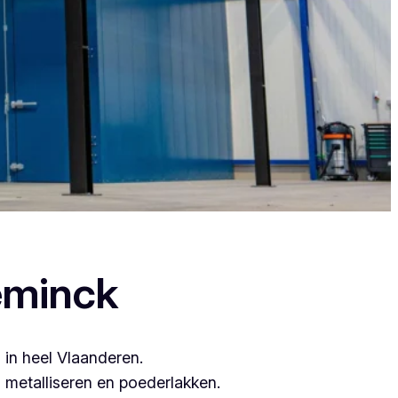
 want zij leveren topkwaliteit.
eminck
 in heel Vlaanderen.
metalliseren en poederlakken.