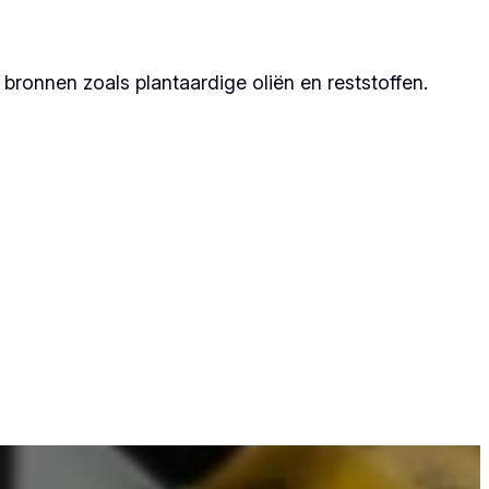
ronnen zoals plantaardige oliën en reststoffen.
dat zij duurzame resultaten garanderen.