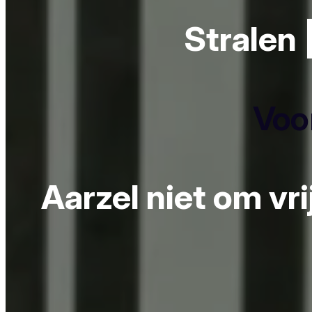
Stralen 
Voor
Aarzel niet om vr