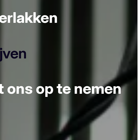
derlakken
ijven
et ons op te nemen