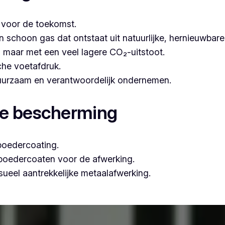
t voor de toekomst.
hoon gas dat ontstaat uit natuurlijke, hernieuwbare b
n, maar met een veel lagere CO₂-uitstoot.
che voetafdruk.
 duurzaam en verantwoordelijk ondernemen.
le bescherming
poedercoating.
 poedercoaten voor de afwerking.
ueel aantrekkelijke metaalafwerking.
essioneel poederlakken, is Vlaeminck de ideale partner, om