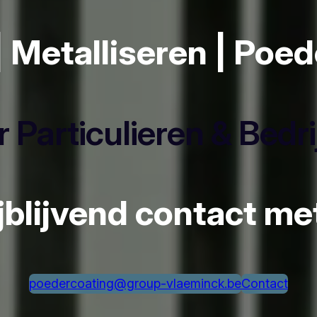
| Metalliseren | Poe
 Particulieren & Bedr
ijblijvend contact m
poedercoating@group-vlaeminck.be
Contact