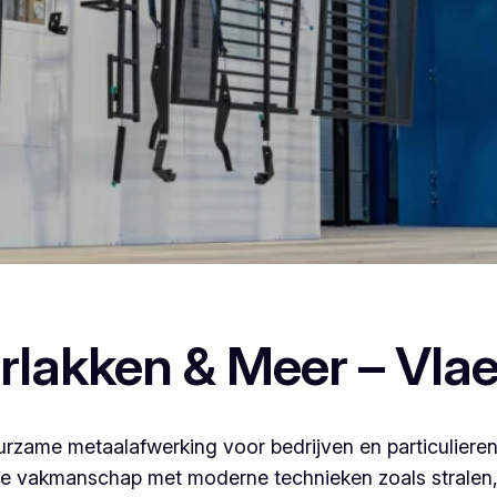
laten poederlakken, dan ben je bij Vlaeminck aan het juiste a
rlakken & Meer – Vla
rzame metaalafwerking voor bedrijven en particulieren
 vakmanschap met moderne technieken zoals stralen, 