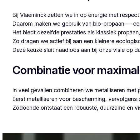
Bij Vlaeminck zetten we in op energie met respec
Daarom maken we gebruik van bio-propaan — een sc
Het biedt dezelfde prestaties als klassiek propaa
Zo dragen we actief bij aan een kleinere ecologis
Deze keuze sluit naadloos aan bij onze visie op
Combinatie voor maxima
In veel gevallen combineren we metalliseren met 
Eerst metalliseren voor bescherming, vervolgens
Zodoende ontstaat een robuuste, duurzame én vis
Voor wie in Sint-Job-in-’t-Goor woont en op zoek 