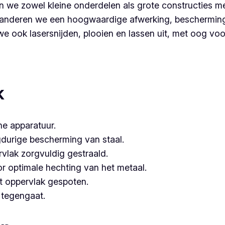
 we zowel kleine onderdelen als grote constructies me
nderen we een hoogwaardige afwerking, bescherming é
 ook lasersnijden, plooien en lassen uit, met oog voor 
rouwbare partner voor poederlakken, dan is Vlaeminck de lo
ervaring hebben.
k
e apparatuur.
gdurige bescherming van staal.
vlak zorgvuldig gestraald.
or optimale hechting van het metaal.
t oppervlak gespoten.
e tegengaat.