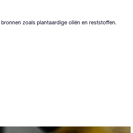
ronnen zoals plantaardige oliën en reststoffen.
partner, omdat zij duurzame resultaten