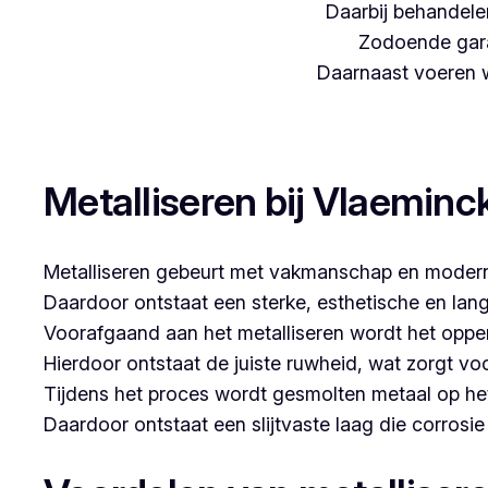
Daarbij behandelen
Zodoende gara
Daarnaast voeren we
Woon je in Sint-Job-in-’t-Goor en zoek je een bet
Metalliseren bij Vlaeminc
Metalliseren gebeurt met vakmanschap en modern
Daardoor ontstaat een sterke, esthetische en lan
Voorafgaand aan het metalliseren wordt het opper
Hierdoor ontstaat de juiste ruwheid, wat zorgt vo
Tijdens het proces wordt gesmolten metaal op he
Daardoor ontstaat een slijtvaste laag die corrosi