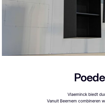
Als je in Sint-Job-in-’t-Goor woont en iets wil 
Poede
Vlaeminck biedt duu
Vanuit Beernem combineren we