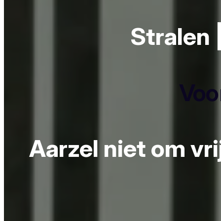
Stralen 
Voor
Aarzel niet om vr