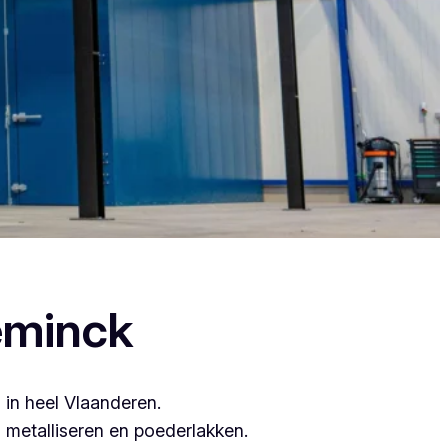
dres, want zij leveren topkwaliteit.
eminck
 in heel Vlaanderen.
metalliseren en poederlakken.