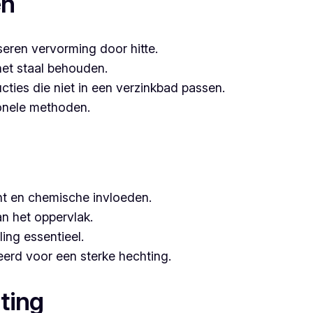
en
seren vervorming door hitte.
het staal behouden.
ucties die niet in een verzinkbad passen.
tionele methoden.
t en chemische invloeden.
n het oppervlak.
ing essentieel.
erd voor een sterke hechting.
ting