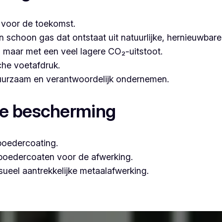
t voor de toekomst.
hoon gas dat ontstaat uit natuurlijke, hernieuwbare b
n, maar met een veel lagere CO₂-uitstoot.
che voetafdruk.
 duurzaam en verantwoordelijk ondernemen.
le bescherming
poedercoating.
 poedercoaten voor de afwerking.
ueel aantrekkelijke metaalafwerking.
is naar professioneel poederlakken, is Vlaeminck de ideale 
garanderen.