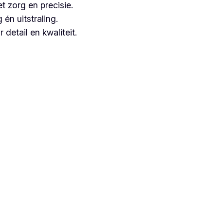
t zorg en precisie.
n uitstraling.
detail en kwaliteit.
gische keuze, aangezien zij jarenlange