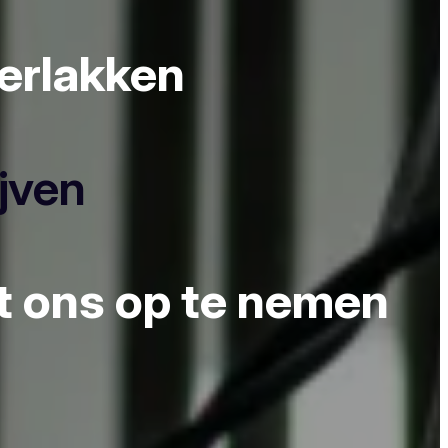
derlakken
ijven
et ons op te nemen