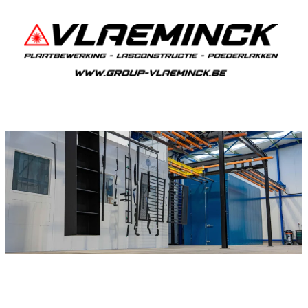
Poederlakken Slypskapelle
Als je in Slypskapelle woont en iets wil laten
poederlakken, dan ben je bij Vlaeminck aan het
juiste adres, want zij leveren topkwaliteit.