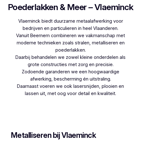
Poederlakken & Meer – Vlaeminck
Vlaeminck biedt duurzame metaalafwerking voor
bedrijven en particulieren in heel Vlaanderen.
Vanuit Beernem combineren we vakmanschap met
moderne technieken zoals stralen, metalliseren en
poederlakken.
Daarbij behandelen we zowel kleine onderdelen als
grote constructies met zorg en precisie.
Zodoende garanderen we een hoogwaardige
afwerking, bescherming én uitstraling.
Daarnaast voeren we ook lasersnijden, plooien en
lassen uit, met oog voor detail en kwaliteit.
Woon je in Slypskapelle en zoek je een
betrouwbare partner voor poederlakken, dan is
Vlaeminck de logische keuze, aangezien zij
jarenlange ervaring hebben.
Metalliseren bij Vlaeminck