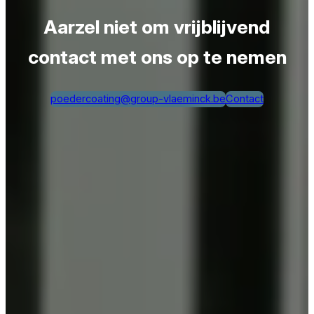
Aarzel niet om vrijblijvend
contact met ons op te nemen
poedercoating@group-vlaeminck.be
Contact