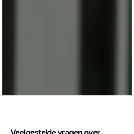
Als je in Slypskapelle iets wil laten poederlakken,
dan kies je best voor Vlaeminck, want zij
combineren vakmanschap met een perfecte
afwerking.
Veelgestelde vragen over