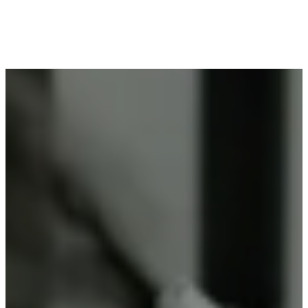
Voor wie in Slypskapelle woont en op zoek is naar
professioneel poederlakken, is Vlaeminck de
ideale partner, omdat zij duurzame resultaten
garanderen.