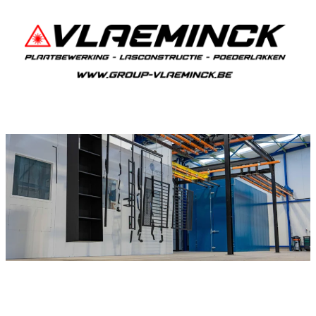
Poederlakken Spouwen
Als je in Spouwen woont en iets wil laten
poederlakken, dan ben je bij Vlaeminck aan het
juiste adres, want zij leveren topkwaliteit.