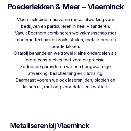
Poederlakken & Meer – Vlaeminck
Vlaeminck biedt duurzame metaalafwerking voor
bedrijven en particulieren in heel Vlaanderen.
Vanuit Beernem combineren we vakmanschap met
moderne technieken zoals stralen, metalliseren en
poederlakken.
Daarbij behandelen we zowel kleine onderdelen als
grote constructies met zorg en precisie.
Zodoende garanderen we een hoogwaardige
afwerking, bescherming én uitstraling.
Daarnaast voeren we ook lasersnijden, plooien en
lassen uit, met oog voor detail en kwaliteit.
Woon je in Spouwen en zoek je een betrouwbare
partner voor poederlakken, dan is Vlaeminck de
logische keuze, aangezien zij jarenlange ervaring
hebben.
Metalliseren bij Vlaeminck