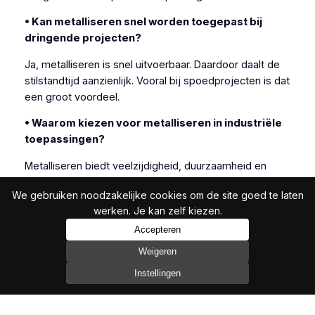
• Kan metalliseren snel worden toegepast bij
dringende projecten?
Ja, metalliseren is snel uitvoerbaar. Daardoor daalt de
stilstandtijd aanzienlijk. Vooral bij spoedprojecten is dat
een groot voordeel.
• Waarom kiezen voor metalliseren in industriële
toepassingen?
Metalliseren biedt veelzijdigheid, duurzaamheid en
efficiëntie. Daarom kiezen veel industriële klanten
We gebruiken noodzakelijke cookies om de site goed te laten
bewust voor deze techniek.
werken. Je kan zelf kiezen.
Accepteren
Weigeren
In het bijzonder is metalliseren geschikt wanneer
andere beschermingsmethoden onvoldoende resultaat
Instellingen
bieden.