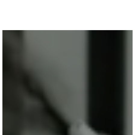
Voor wie in Spouwen woont en op zoek is naar
professioneel poederlakken, is Vlaeminck de
ideale partner, omdat zij duurzame resultaten
garanderen.