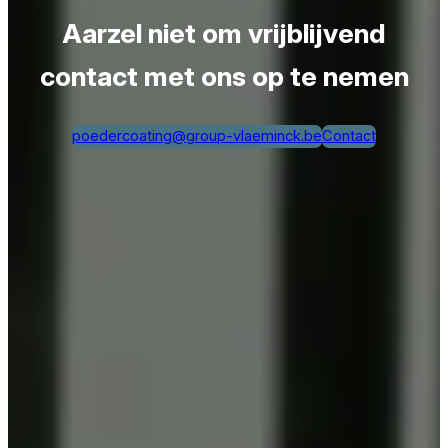
Aarzel niet om vrijblijvend
contact met ons op te nemen
poedercoating@group-vlaeminck.be
Contact