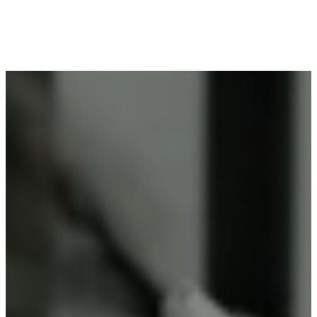
Voor wie in Staden woont en op zoek is naar
professioneel poederlakken, is Vlaeminck de
ideale partner, omdat zij duurzame resultaten
garanderen.