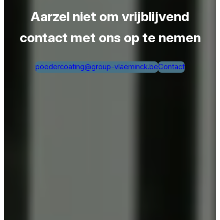
Aarzel niet om vrijblijvend
contact met ons op te nemen
poedercoating@group-vlaeminck.be
Contact