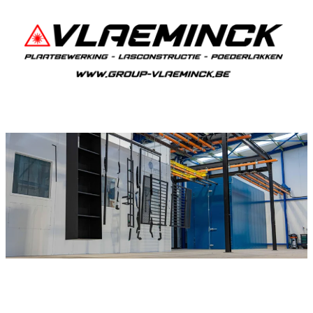
Poederlakken Staden
Als je in Staden woont en iets wil laten
poederlakken, dan ben je bij Vlaeminck aan het
juiste adres, want zij leveren topkwaliteit.