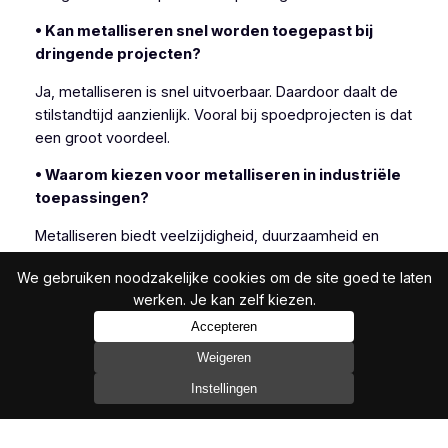
• Kan metalliseren snel worden toegepast bij
dringende projecten?
Ja, metalliseren is snel uitvoerbaar. Daardoor daalt de
stilstandtijd aanzienlijk. Vooral bij spoedprojecten is dat
een groot voordeel.
• Waarom kiezen voor metalliseren in industriële
toepassingen?
Metalliseren biedt veelzijdigheid, duurzaamheid en
efficiëntie. Daarom kiezen veel industriële klanten
We gebruiken noodzakelijke cookies om de site goed te laten
bewust voor deze techniek.
werken. Je kan zelf kiezen.
Accepteren
Weigeren
In het bijzonder is metalliseren geschikt wanneer
andere beschermingsmethoden onvoldoende resultaat
Instellingen
bieden.