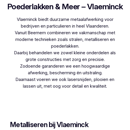
Poederlakken & Meer – Vlaeminck
Vlaeminck biedt duurzame metaalafwerking voor
bedrijven en particulieren in heel Vlaanderen.
Vanuit Beernem combineren we vakmanschap met
moderne technieken zoals stralen, metalliseren en
poederlakken.
Daarbij behandelen we zowel kleine onderdelen als
grote constructies met zorg en precisie.
Zodoende garanderen we een hoogwaardige
afwerking, bescherming én uitstraling.
Daarnaast voeren we ook lasersnijden, plooien en
lassen uit, met oog voor detail en kwaliteit.
Woon je in Staden en zoek je een betrouwbare
partner voor poederlakken, dan is Vlaeminck de
logische keuze, aangezien zij jarenlange ervaring
hebben.
Metalliseren bij Vlaeminck