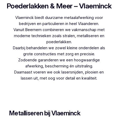
Poederlakken & Meer – Vlaeminck
Vlaeminck biedt duurzame metaalafwerking voor
bedrijven en particulieren in heel Vlaanderen.
Vanuit Beernem combineren we vakmanschap met
moderne technieken zoals stralen, metalliseren en
poederlakken.
Daarbij behandelen we zowel kleine onderdelen als
grote constructies met zorg en precisie.
Zodoende garanderen we een hoogwaardige
afwerking, bescherming én uitstraling.
Daarnaast voeren we ook lasersnijden, plooien en
lassen uit, met oog voor detail en kwaliteit.
Woon je in Tielrode en zoek je een betrouwbare
partner voor poederlakken, dan is Vlaeminck de
logische keuze, aangezien zij jarenlange ervaring
hebben.
Metalliseren bij Vlaeminck