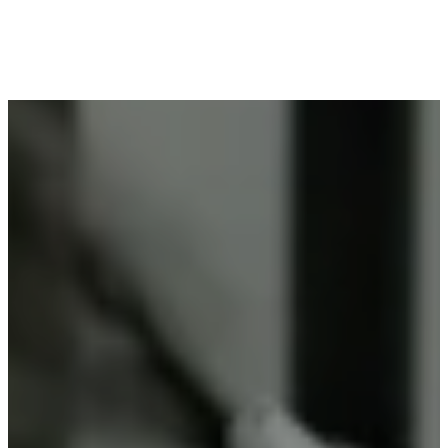
Voor wie in Tielrode woont en op zoek is naar
professioneel poederlakken, is Vlaeminck de
ideale partner, omdat zij duurzame resultaten
garanderen.