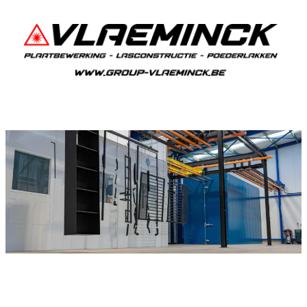
Poederlakken Tielrode
Als je in Tielrode woont en iets wil laten
poederlakken, dan ben je bij Vlaeminck aan het
juiste adres, want zij leveren topkwaliteit.