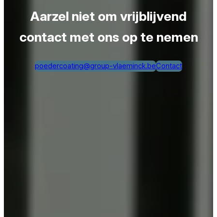
Aarzel niet om vrijblijvend
contact met ons op te nemen
poedercoating@group-vlaeminck.be
Contact