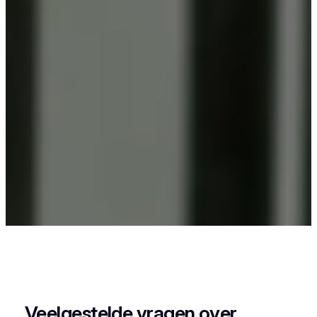
Als je in Waasmont iets wil laten poederlakken,
dan kies je best voor Vlaeminck, want zij
combineren vakmanschap met een perfecte
afwerking.
Veelgestelde vragen over