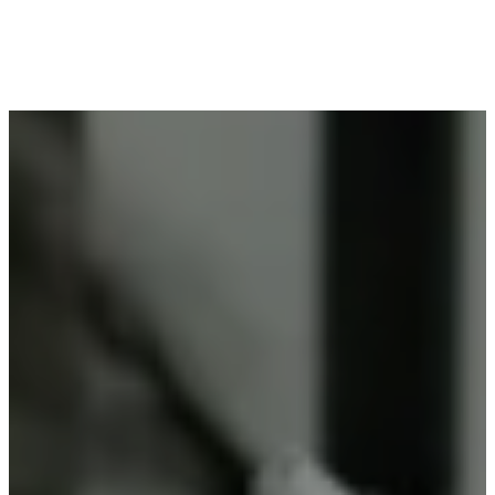
Voor wie in Waasmont woont en op zoek is naar
professioneel poederlakken, is Vlaeminck de
ideale partner, omdat zij duurzame resultaten
garanderen.