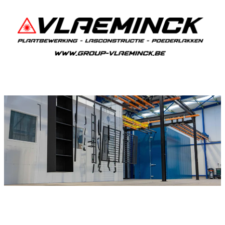
Poederlakken Waasmont
Als je in Waasmont woont en iets wil laten
poederlakken, dan ben je bij Vlaeminck aan het
juiste adres, want zij leveren topkwaliteit.