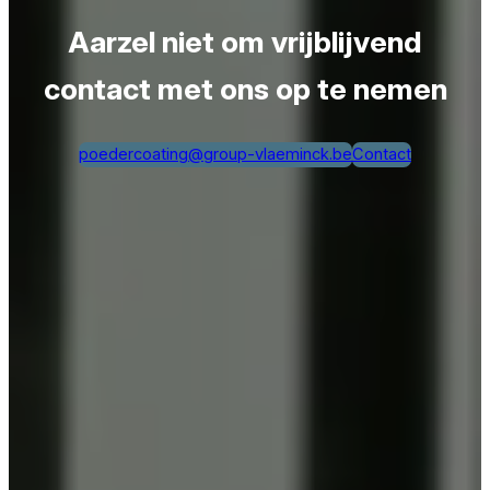
Aarzel niet om vrijblijvend
contact met ons op te nemen
poedercoating@group-vlaeminck.be
Contact