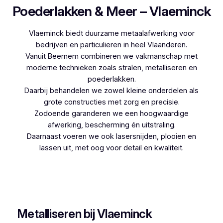
Poederlakken & Meer – Vlaeminck
Vlaeminck biedt duurzame metaalafwerking voor
bedrijven en particulieren in heel Vlaanderen.
Vanuit Beernem combineren we vakmanschap met
moderne technieken zoals stralen, metalliseren en
poederlakken.
Daarbij behandelen we zowel kleine onderdelen als
grote constructies met zorg en precisie.
Zodoende garanderen we een hoogwaardige
afwerking, bescherming én uitstraling.
Daarnaast voeren we ook lasersnijden, plooien en
lassen uit, met oog voor detail en kwaliteit.
Woon je in Waasmont en zoek je een
betrouwbare partner voor poederlakken, dan is
Vlaeminck de logische keuze, aangezien zij
jarenlange ervaring hebben.
Metalliseren bij Vlaeminck