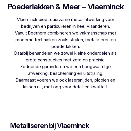
Poederlakken & Meer – Vlaeminck
Vlaeminck biedt duurzame metaalafwerking voor
bedrijven en particulieren in heel Vlaanderen.
Vanuit Beernem combineren we vakmanschap met
moderne technieken zoals stralen, metalliseren en
poederlakken.
Daarbij behandelen we zowel kleine onderdelen als
grote constructies met zorg en precisie.
Zodoende garanderen we een hoogwaardige
afwerking, bescherming én uitstraling.
Daarnaast voeren we ook lasersnijden, plooien en
lassen uit, met oog voor detail en kwaliteit.
Woon je in Waasmunster en zoek je een
betrouwbare partner voor poederlakken, dan is
Vlaeminck de logische keuze, aangezien zij
jarenlange ervaring hebben.
Metalliseren bij Vlaeminck