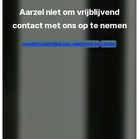
Aarzel niet om vrijblijvend
contact met ons op te nemen
poedercoating@group-vlaeminck.be
Contact