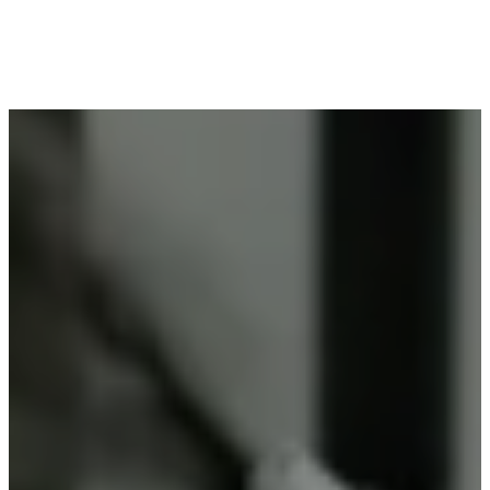
Voor wie in Waasmunster woont en op zoek is
naar professioneel poederlakken, is Vlaeminck de
ideale partner, omdat zij duurzame resultaten
garanderen.