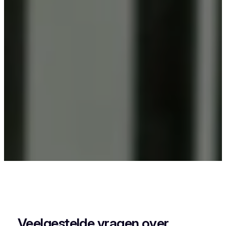
Als je in Waasmunster iets wil laten poederlakken,
dan kies je best voor Vlaeminck, want zij
combineren vakmanschap met een perfecte
afwerking.
Veelgestelde vragen over