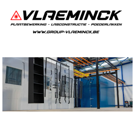
Poederlakken Waasmunster
Als je in Waasmunster woont en iets wil laten
poederlakken, dan ben je bij Vlaeminck aan het
juiste adres, want zij leveren topkwaliteit.