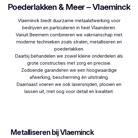
Poederlakken & Meer – Vlaeminck
Vlaeminck biedt duurzame metaalafwerking voor
bedrijven en particulieren in heel Vlaanderen.
Vanuit Beernem combineren we vakmanschap met
moderne technieken zoals stralen, metalliseren en
poederlakken.
Daarbij behandelen we zowel kleine onderdelen als
grote constructies met zorg en precisie.
Zodoende garanderen we een hoogwaardige
afwerking, bescherming én uitstraling.
Daarnaast voeren we ook lasersnijden, plooien en
lassen uit, met oog voor detail en kwaliteit.
Woon je in Werken en zoek je een betrouwbare
partner voor poederlakken, dan is Vlaeminck de
logische keuze, aangezien zij jarenlange ervaring
hebben.
Metalliseren bij Vlaeminck