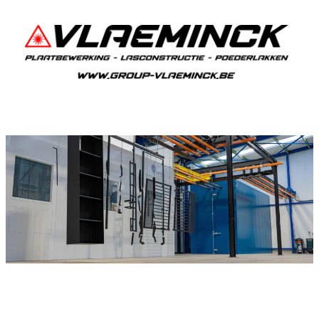
Poederlakken Werken
Als je in Werken woont en iets wil laten
poederlakken, dan ben je bij Vlaeminck aan het
juiste adres, want zij leveren topkwaliteit.