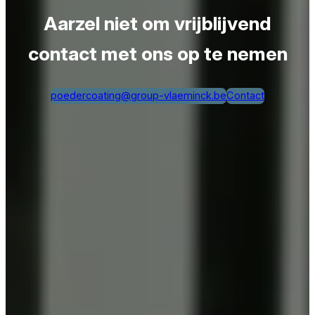
Aarzel niet om vrijblijvend
contact met ons op te nemen
poedercoating@group-vlaeminck.be
Contact