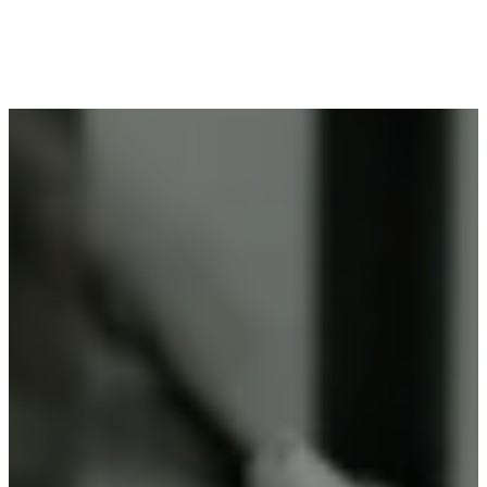
Voor wie in Werken woont en op zoek is naar
professioneel poederlakken, is Vlaeminck de
ideale partner, omdat zij duurzame resultaten
garanderen.