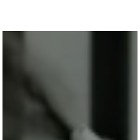
Voor wie in Wervik woont en op zoek is naar
professioneel poederlakken, is Vlaeminck de
ideale partner, omdat zij duurzame resultaten
garanderen.