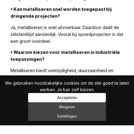
• Kan metalliseren snel worden toegepast bij
dringende projecten?
Ja, metalliseren is snel uitvoerbaar. Daardoor daalt de
stilstandtijd aanzienlijk. Vooral bij spoedprojecten is dat
een groot voordeel.
• Waarom kiezen voor metalliseren in industriële
toepassingen?
Metalliseren biedt veelzijdigheid, duurzaamheid en
efficiëntie. Daarom kiezen veel industriële klanten
We gebruiken noodzakelijke cookies om de site goed te laten
bewust voor deze techniek.
werken. Je kan zelf kiezen.
Accepteren
Weigeren
In het bijzonder is metalliseren geschikt wanneer
andere beschermingsmethoden onvoldoende resultaat
Instellingen
bieden.