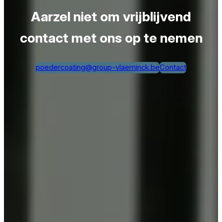
Aarzel niet om vrijblijvend
contact met ons op te nemen
poedercoating@group-vlaeminck.be
Contact