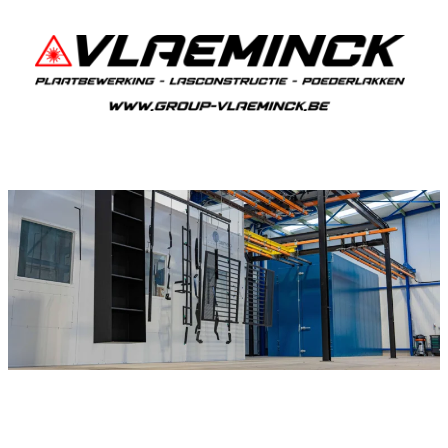
Poederlakken Wervik
Als je in Wervik woont en iets wil laten
poederlakken, dan ben je bij Vlaeminck aan het
juiste adres, want zij leveren topkwaliteit.