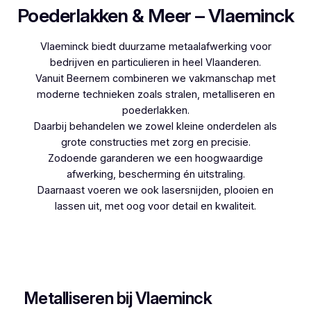
Poederlakken & Meer – Vlaeminck
Vlaeminck biedt duurzame metaalafwerking voor
bedrijven en particulieren in heel Vlaanderen.
Vanuit Beernem combineren we vakmanschap met
moderne technieken zoals stralen, metalliseren en
poederlakken.
Daarbij behandelen we zowel kleine onderdelen als
grote constructies met zorg en precisie.
Zodoende garanderen we een hoogwaardige
afwerking, bescherming én uitstraling.
Daarnaast voeren we ook lasersnijden, plooien en
lassen uit, met oog voor detail en kwaliteit.
Woon je in Wervik en zoek je een betrouwbare
partner voor poederlakken, dan is Vlaeminck de
logische keuze, aangezien zij jarenlange ervaring
hebben.
Metalliseren bij Vlaeminck