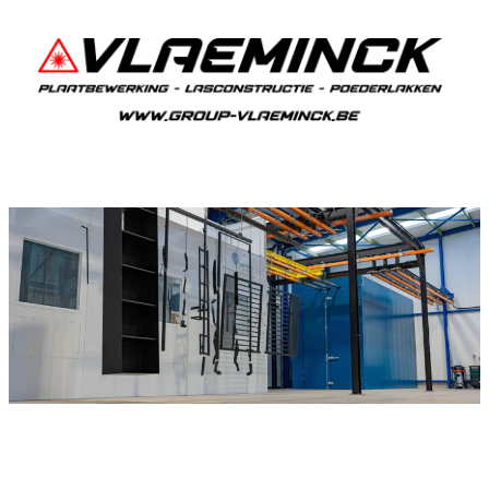
Poederlakken Wolvertem
Als je in Wolvertem woont en iets wil laten
poederlakken, dan ben je bij Vlaeminck aan het
juiste adres, want zij leveren topkwaliteit.