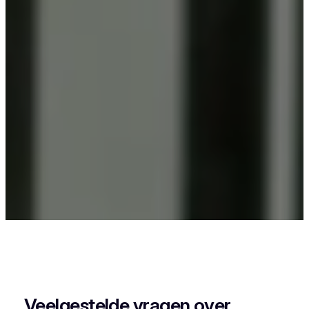
Als je in Wolvertem iets wil laten poederlakken,
dan kies je best voor Vlaeminck, want zij
combineren vakmanschap met een perfecte
afwerking.
Veelgestelde vragen over