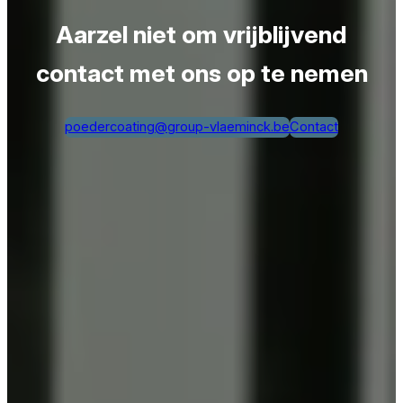
Aarzel niet om vrijblijvend
contact met ons op te nemen
poedercoating@group-vlaeminck.be
Contact