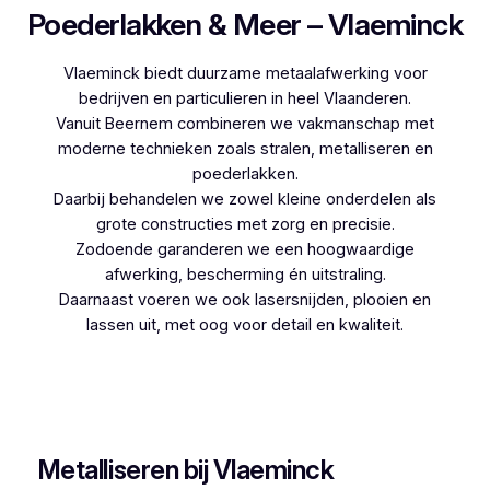
Poederlakken & Meer – Vlaeminck
Vlaeminck biedt duurzame metaalafwerking voor
bedrijven en particulieren in heel Vlaanderen.
Vanuit Beernem combineren we vakmanschap met
moderne technieken zoals stralen, metalliseren en
poederlakken.
Daarbij behandelen we zowel kleine onderdelen als
grote constructies met zorg en precisie.
Zodoende garanderen we een hoogwaardige
afwerking, bescherming én uitstraling.
Daarnaast voeren we ook lasersnijden, plooien en
lassen uit, met oog voor detail en kwaliteit.
Woon je in Wolvertem en zoek je een
betrouwbare partner voor poederlakken, dan is
Vlaeminck de logische keuze, aangezien zij
jarenlange ervaring hebben.
Metalliseren bij Vlaeminck