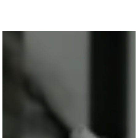
Voor wie in Wolvertem woont en op zoek is naar
professioneel poederlakken, is Vlaeminck de
ideale partner, omdat zij duurzame resultaten
garanderen.