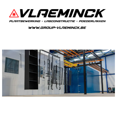
Poederlakken Wommersom
Als je in Wommersom woont en iets wil laten
poederlakken, dan ben je bij Vlaeminck aan het
juiste adres, want zij leveren topkwaliteit.