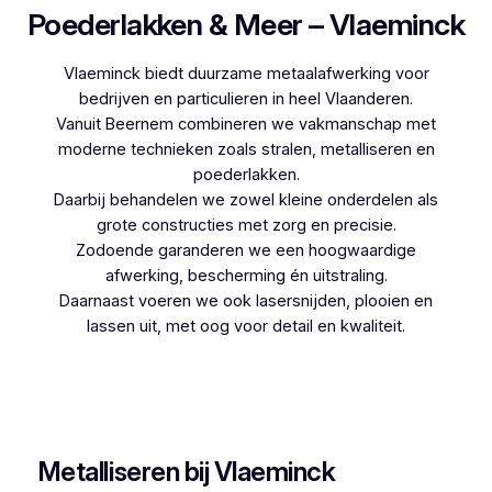
Poederlakken & Meer – Vlaeminck
Vlaeminck biedt duurzame metaalafwerking voor
bedrijven en particulieren in heel Vlaanderen.
Vanuit Beernem combineren we vakmanschap met
moderne technieken zoals stralen, metalliseren en
poederlakken.
Daarbij behandelen we zowel kleine onderdelen als
grote constructies met zorg en precisie.
Zodoende garanderen we een hoogwaardige
afwerking, bescherming én uitstraling.
Daarnaast voeren we ook lasersnijden, plooien en
lassen uit, met oog voor detail en kwaliteit.
Woon je in Wommersom en zoek je een
betrouwbare partner voor poederlakken, dan is
Vlaeminck de logische keuze, aangezien zij
jarenlange ervaring hebben.
Metalliseren bij Vlaeminck