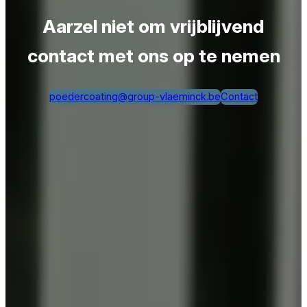
Aarzel niet om vrijblijvend
contact met ons op te nemen
poedercoating@group-vlaeminck.be
Contact