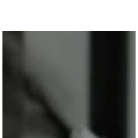
Voor wie in Wommersom woont en op zoek is
naar professioneel poederlakken, is Vlaeminck de
ideale partner, omdat zij duurzame resultaten
garanderen.