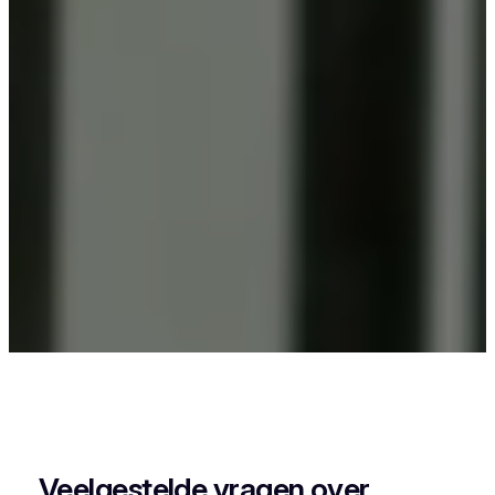
Als je in Wommersom iets wil laten poederlakken,
dan kies je best voor Vlaeminck, want zij
combineren vakmanschap met een perfecte
afwerking.
Veelgestelde vragen over