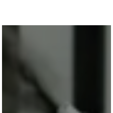
Voor wie in Zedelgem woont en op zoek is naar
professioneel poederlakken, is Vlaeminck de
ideale partner, omdat zij duurzame resultaten
garanderen.