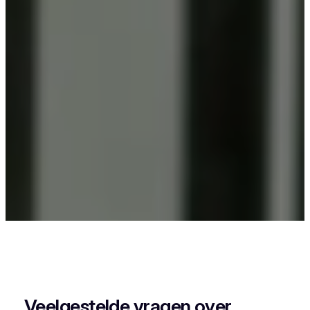
Als je in Zedelgem iets wil laten poederlakken,
dan kies je best voor Vlaeminck, want zij
combineren vakmanschap met een perfecte
afwerking.
Veelgestelde vragen over