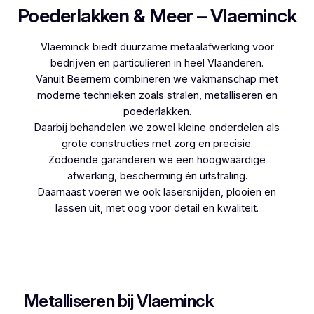
Poederlakken & Meer – Vlaeminck
Vlaeminck biedt duurzame metaalafwerking voor
bedrijven en particulieren in heel Vlaanderen.
Vanuit Beernem combineren we vakmanschap met
moderne technieken zoals stralen, metalliseren en
poederlakken.
Daarbij behandelen we zowel kleine onderdelen als
grote constructies met zorg en precisie.
Zodoende garanderen we een hoogwaardige
afwerking, bescherming én uitstraling.
Daarnaast voeren we ook lasersnijden, plooien en
lassen uit, met oog voor detail en kwaliteit.
Woon je in Zedelgem en zoek je een betrouwbare
partner voor poederlakken, dan is Vlaeminck de
logische keuze, aangezien zij jarenlange ervaring
hebben.
Metalliseren bij Vlaeminck