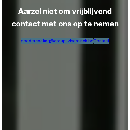
Aarzel niet om vrijblijvend
contact met ons op te nemen
poedercoating@group-vlaeminck.be
Contact