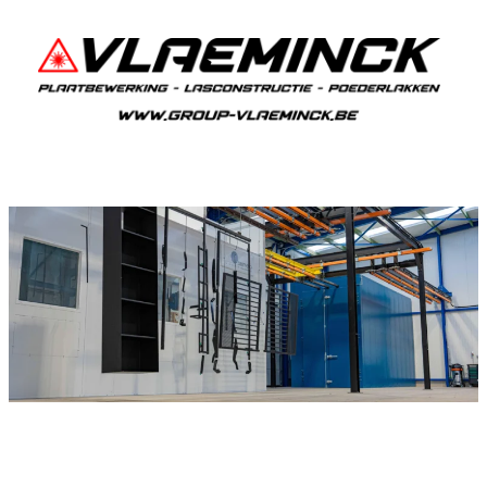
Poederlakken Zedelgem
Als je in Zedelgem woont en iets wil laten
poederlakken, dan ben je bij Vlaeminck aan het
juiste adres, want zij leveren topkwaliteit.